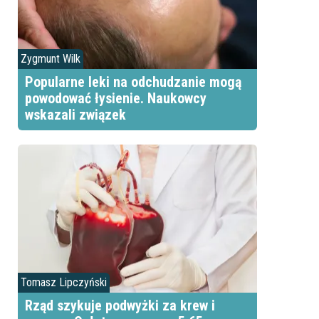
Zygmunt Wilk
Popularne leki na odchudzanie mogą
powodować łysienie. Naukowcy
wskazali związek
Tomasz Lipczyński
Rząd szykuje podwyżki za krew i