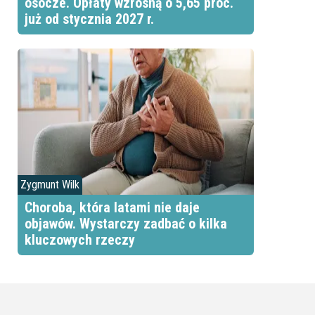
osocze. Opłaty wzrosną o 5,65 proc.
już od stycznia 2027 r.
Zygmunt Wilk
Choroba, która latami nie daje
objawów. Wystarczy zadbać o kilka
kluczowych rzeczy