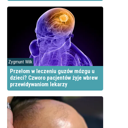
Zygmunt Wilk
Przełom w leczeniu guzów mózgu u
dzieci? Czworo pacjentów żyje wbrew
przewidywaniom lekarzy