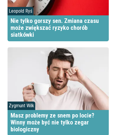
Leopold Ryś
Nie tylko gorszy sen. Zmiana czasu
może zwiększać ryzyko chorób
siatkówki
Zygmunt Wilk
Masz problemy ze snem po locie?
Winny może być nie tylko zegar
biologiczny