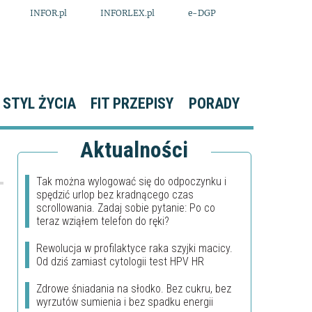
INFOR.pl
INFORLEX.pl
e-DGP
STYL ŻYCIA
FIT PRZEPISY
PORADY
Aktualności
Tak można wylogować się do odpoczynku i
spędzić urlop bez kradnącego czas
scrollowania. Zadaj sobie pytanie: Po co
teraz wziąłem telefon do ręki?
Rewolucja w profilaktyce raka szyjki macicy.
Od dziś zamiast cytologii test HPV HR
Zdrowe śniadania na słodko. Bez cukru, bez
wyrzutów sumienia i bez spadku energii