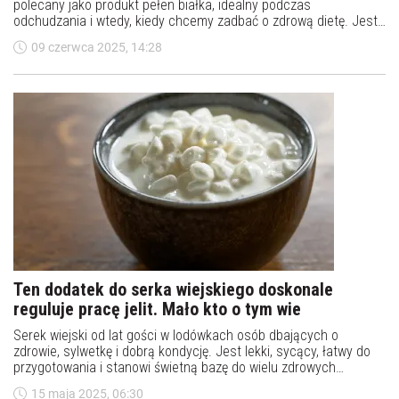
polecany jako produkt pełen białka, idealny podczas
odchudzania i wtedy, kiedy chcemy zadbać o zdrową dietę. Jest
wiele fit przepisów z serkiem wiejskim w roli głównej. Czy można
09 czerwca 2025, 14:28
go jeść codziennie?&nbsp;
Ten dodatek do serka wiejskiego doskonale
reguluje pracę jelit. Mało kto o tym wie
Serek wiejski od lat gości w lodówkach osób dbających o
zdrowie, sylwetkę i dobrą kondycję. Jest lekki, sycący, łatwy do
przygotowania i stanowi świetną bazę do wielu zdrowych
posiłków. Co ciekawe, jego potencjał można jeszcze bardziej
15 maja 2025, 06:30