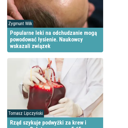
Zygmunt Wilk
Popularne leki na odchudzanie mogą
powodować łysienie. Naukowcy
wskazali związek
Tomasz Lipczyński
Rząd szykuje podwyżki za krew i