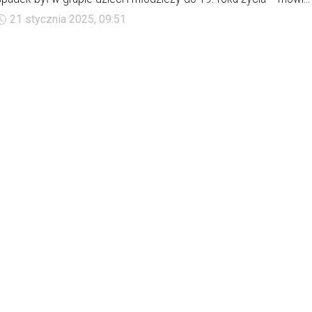
dr Halszka Witkowska, wiceprezeska Polskiego Towarzystwa
21 stycznia 2025, 09:51
Suicydologicznego.