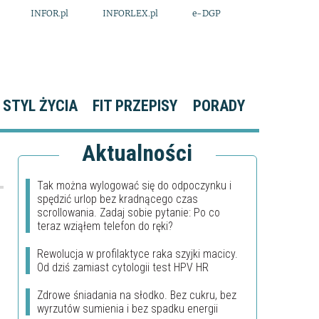
INFOR.pl
INFORLEX.pl
e-DGP
STYL ŻYCIA
FIT PRZEPISY
PORADY
Aktualności
Tak można wylogować się do odpoczynku i
spędzić urlop bez kradnącego czas
scrollowania. Zadaj sobie pytanie: Po co
teraz wziąłem telefon do ręki?
Rewolucja w profilaktyce raka szyjki macicy.
Od dziś zamiast cytologii test HPV HR
Zdrowe śniadania na słodko. Bez cukru, bez
wyrzutów sumienia i bez spadku energii