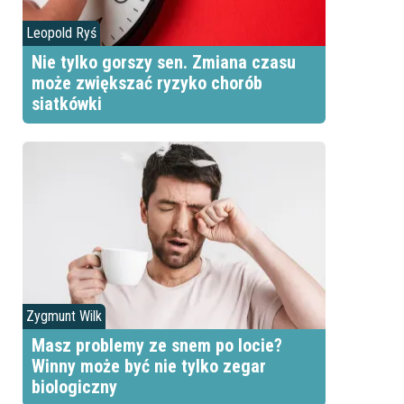
Leopold Ryś
Nie tylko gorszy sen. Zmiana czasu
może zwiększać ryzyko chorób
siatkówki
Zygmunt Wilk
Masz problemy ze snem po locie?
Winny może być nie tylko zegar
biologiczny