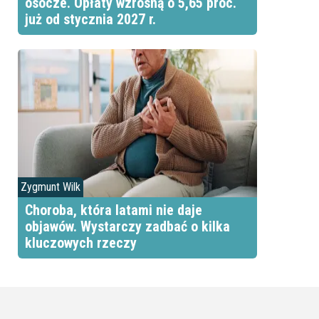
osocze. Opłaty wzrosną o 5,65 proc.
już od stycznia 2027 r.
Zygmunt Wilk
Choroba, która latami nie daje
objawów. Wystarczy zadbać o kilka
kluczowych rzeczy