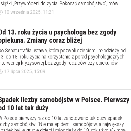
książki „Przywróceni do życia. Pokonać samobójstwo”, mówi
dlaczego samobójstwo to zawsze finał długiego procesu bólu i
10 września 2025, 11:21
milczenia, na czym polega efekt Papageno i jak małe gesty
potrafią uratować życie.
Od 13. roku życia u psychologa bez zgody
opiekuna. Zmiany coraz bliżej
Do Senatu trafiła ustawa, która pozwoli dzieciom i młodzieży od
13. do 18. roku życia na korzystanie z porad psychologicznych i
interwencji kryzysowej bez zgody rodziców czy opiekunów.
17 lipca 2025, 15:09
Spadek liczby samobójstw w Polsce. Pierwszy
od 10 lat tak duży
W Polsce pierwszy raz od 10 lat zanotowano tak duży spadek
liczby samobójstw. "Nie ma epidemii samobójstw, a największy
spadek był w grupie dzieci i młodzieży do 19. roku życia" - mówi