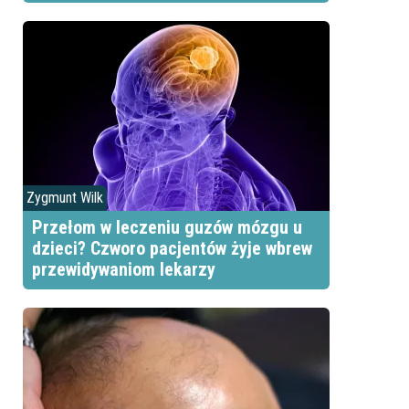
Zygmunt Wilk
Przełom w leczeniu guzów mózgu u
dzieci? Czworo pacjentów żyje wbrew
przewidywaniom lekarzy