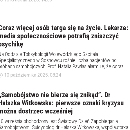
Coraz więcej osób targa się na życie. Lekarze:
media społecznościowe potrafią zniszczyć
psychikę
Na Oddziale Toksykologii Wojewódzkiego Szpitala
Specjalistycznego w Sosnowcu rośnie liczba pacjentów po
próbach samobójczych. Prof. Natalia Pawlas alarmuje, że coraz
częściej za kryzysami psychicznymi stoją media
10 października 2025, 08:24
społecznościowe, hejt i cyberprzemoc. Lekarze apelują o
czujność i wsparcie dla osób w kryzysie. Gdzie szukać pomocy?
„Samobójstwo nie bierze się znikąd”. Dr
Halszka Witkowska: pierwsze oznaki kryzysu
można dostrzec wcześniej
10 września obchodzony jest Światowy Dzień Zapobiegania
Samobójstwom. Suicydolog dr Halszka Witkowska, współautorka