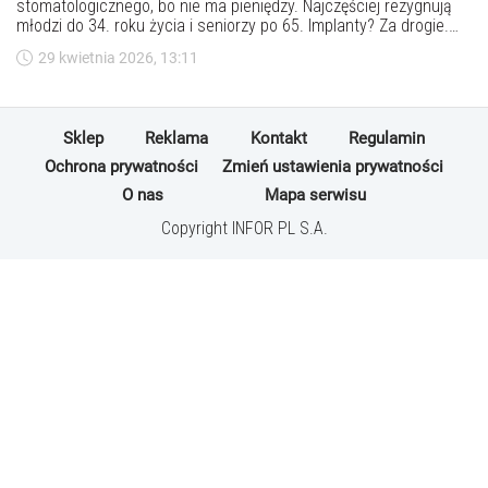
stomatologicznego, bo nie ma pieniędzy. Najczęściej rezygnują
młodzi do 34. roku życia i seniorzy po 65. Implanty? Za drogie.
Protezy? Nie stać. Ortodoncja? Luksus. Eksperci ostrzegają:
29 kwietnia 2026, 13:11
nieleczone zęby to bomba zegarowa – nie tylko dla zdrowia, ale i
dla całej gospodarki. A koszty? W skali kraju idą w miliardy…
Sklep
Reklama
Kontakt
Regulamin
Ochrona prywatności
Zmień ustawienia prywatności
O nas
Mapa serwisu
Copyright INFOR PL S.A.