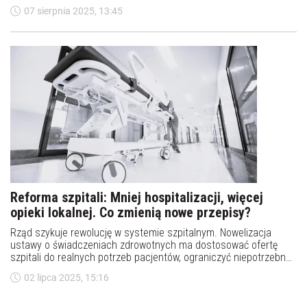
Narodowej zapowiada wprowadzenie nowego przedmiotu –
07 sierpnia 2025, 13:45
edukacji zdrowotnej – z elementami higieny cyfrowej i profilaktyki
uzależnień. Co się zmieni od 2025 roku?
Reforma szpitali: Mniej hospitalizacji, więcej
opieki lokalnej. Co zmienią nowe przepisy?
Rząd szykuje rewolucję w systemie szpitalnym. Nowelizacja
ustawy o świadczeniach zdrowotnych ma dostosować ofertę
szpitali do realnych potrzeb pacjentów, ograniczyć niepotrzebne
hospitalizacje i wzmocnić lokalną opiekę zdrowotną. Sprawdź, co
02 lipca 2025, 15:16
się zmieni już wkrótce.