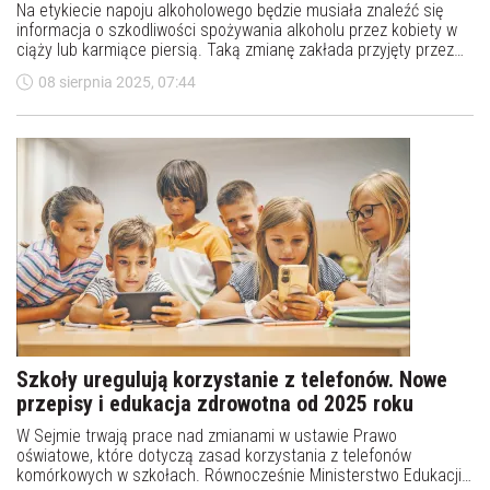
Na etykiecie napoju alkoholowego będzie musiała znaleźć się
informacja o szkodliwości spożywania alkoholu przez kobiety w
ciąży lub karmiące piersią. Taką zmianę zakłada przyjęty przez
Senat projekt zmian ustawy o wychowaniu w trzeźwości i
08 sierpnia 2025, 07:44
przeciwdziałaniu alkoholizmowi.
Szkoły uregulują korzystanie z telefonów. Nowe
przepisy i edukacja zdrowotna od 2025 roku
W Sejmie trwają prace nad zmianami w ustawie Prawo
oświatowe, które dotyczą zasad korzystania z telefonów
komórkowych w szkołach. Równocześnie Ministerstwo Edukacji