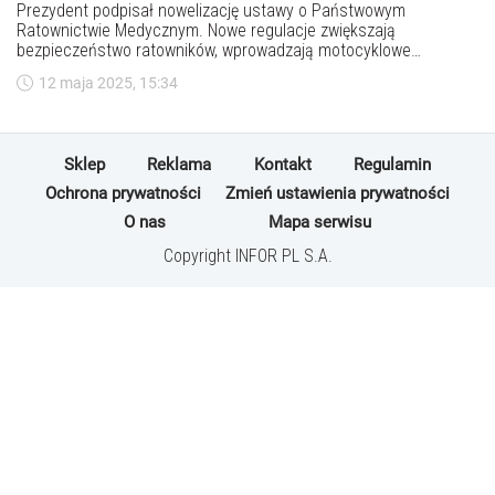
Prezydent podpisał nowelizację ustawy o Państwowym
Ratownictwie Medycznym. Nowe regulacje zwiększają
bezpieczeństwo ratowników, wprowadzają motocyklowe
jednostki ratownicze i umożliwiają świadkom udzielanie
12 maja 2025, 15:34
skuteczniejszej pierwszej pomocy.
Sklep
Reklama
Kontakt
Regulamin
Ochrona prywatności
Zmień ustawienia prywatności
O nas
Mapa serwisu
Copyright INFOR PL S.A.