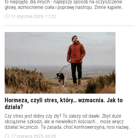
to niepojęte, dla innych - najlepszy sposób na oczyszczenie
głowy, wzmocnienie ciała i poprawę nastroju. Zimne kąpiele
budzą skrajne emocje: od zachwytu po niedowierzanie. Ich
11 stycznia 2026, 17:22
zwolennicy twierdzą, że zmieniły ich życie, sceptycy ostrzegają
przed ryzykiem. Gdzie leży prawda?
Hormeza, czyli stres, który… wzmacnia. Jak to
działa?
Czy stres jest dobry czy zły? To zależy od dawki. Zbyt duże
obciążenie szkodzi, ale w niewielkich ilościach... może wręcz
działać leczniczo. Ta zasada, choć kontrowersyjna, nosi nazwę
hormezy. Według naukowców, to właśnie dzięki niej umiarkowany
17 czerwca 2025, 06:30