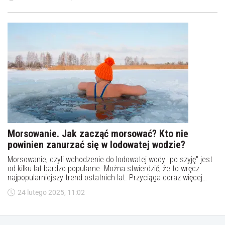
wysiłek fizyczny, krótkotrwały post, zimne prysznice czy sauna
mają dobroczynny wpływ na zdrowie. Jak to dokładnie działa?
Morsowanie. Jak zacząć morsować? Kto nie
powinien zanurzać się w lodowatej wodzie?
Morsowanie, czyli wchodzenie do lodowatej wody "po szyję" jest
od kilku lat bardzo popularne. Można stwierdzić, że to wręcz
najpopularniejszy trend ostatnich lat. Przyciąga coraz więcej
osób - od młodych po seniorów. Czy morsowanie jest zdrowe?
24 lutego 2025, 11:02
Jak to robić, by sobie nie zaszkodzić? Kto nie powinien zanurzać
się w lodowatej wodzie?