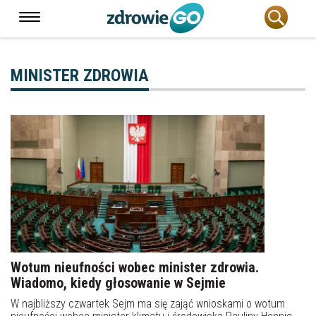
MINISTER ZDROWIA
Wotum nieufności wobec minister zdrowia.
Wiadomo, kiedy głosowanie w Sejmie
W najbliższy czwartek Sejm ma się zająć wnioskami o wotum