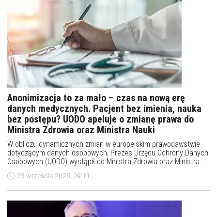
Anonimizacja to za mało – czas na nową erę
danych medycznych. Pacjent bez imienia, nauka
bez postępu? UODO apeluje o zmianę prawa do
Ministra Zdrowia oraz Ministra Nauki
W obliczu dynamicznych zmian w europejskim prawodawstwie
dotyczącym danych osobowych, Prezes Urzędu Ochrony Danych
Osobowych (UODO) wystąpił do Ministra Zdrowia oraz Ministra
Nauki z apelem o pilną nowelizację ustawy o prawach pacjenta i
23 września 2025, 09:11
Rzeczniku Praw Pacjenta. Obecne przepisy krajowe, które
dopuszczają wyłącznie pełną anonimizację dokumentacji
medycznej w celach naukowych, nie odpowiadają ani potrzebom
środowiska badawczego, ani standardom wyznaczanym przez
regulacje unijne – w szczególności RODO i EHDS.