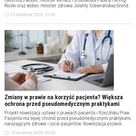
nieufności wobec minister klimatu i środowiska Pauliny Hennig-
Kloski oraz wobec minister zdrowia Jolanty Sobierańskiej-Grendy.
Ich odwołania domaga się m.in. PiS. Szefowych MKiŚ i MZ broni
27 kwietnia 2026, 10:30
premier Donald Tusk.
Zmiany w prawie na korzyść pacjenta? Większa
ochrona przed pseudomedycznym praktykami
Projekt nowelizacji ustawy o prawach pacjenta i Rzeczniku Praw
Pacjenta ma lepiej chronić przed pseudomedycznymi praktykami,
narażającymi zdrowie i życie pacjentów. Nowelizacja pozwoli
eliminować takie praktyki jak diagnozowanie i leczenie chorób
18 kwietnia 2026, 06:00
bez stosownych uprawnień medycznych.