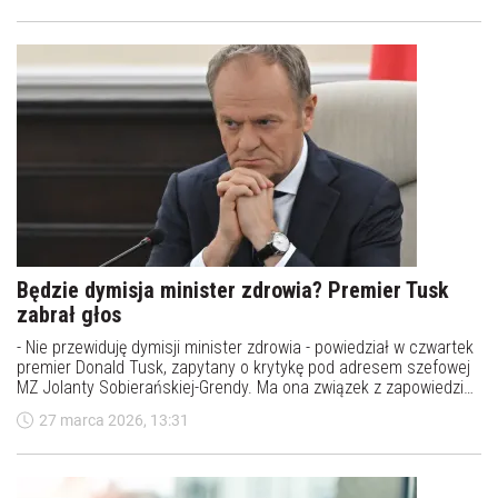
Będzie dymisja minister zdrowia? Premier Tusk
zabrał głos
- Nie przewiduję dymisji minister zdrowia - powiedział w czwartek
premier Donald Tusk, zapytany o krytykę pod adresem szefowej
MZ Jolanty Sobierańskiej-Grendy. Ma ona związek z zapowiedzią
NFZ przywrócenia limitów w diagnostyce i ambulatoryjnej opiece
27 marca 2026, 13:31
specjalistycznej.