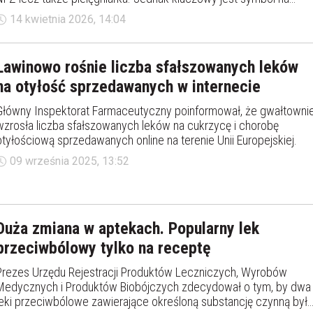
recepcie - jego brak sprawi, że senior będzie musiał zapłacić za
14 kwietnia 2026, 14:04
lek w aptece pełną kwotę.
Lawinowo rośnie liczba sfałszowanych leków
na otyłość sprzedawanych w internecie
Główny Inspektorat Farmaceutyczny poinformował, że gwałtowni
wzrosła liczba sfałszowanych leków na cukrzycę i chorobę
otyłościową sprzedawanych online na terenie Unii Europejskiej.
09 września 2025, 13:52
Duża zmiana w aptekach. Popularny lek
przeciwbólowy tylko na receptę
Prezes Urzędu Rejestracji Produktów Leczniczych, Wyrobów
Medycznych i Produktów Biobójczych zdecydował o tym, by dwa
leki przeciwbólowe zawierające określoną substancję czynną były