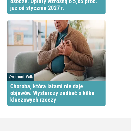
osocze. Opłaty wzrosną o 5,65 proc.
już od stycznia 2027 r.
Zygmunt Wilk
Choroba, która latami nie daje
objawów. Wystarczy zadbać o kilka
kluczowych rzeczy