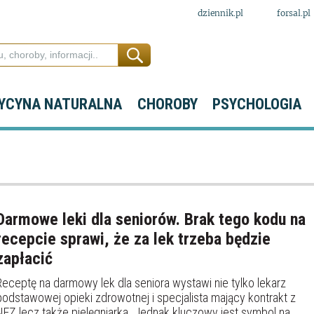
dziennik.pl
forsal.pl
YCYNA NATURALNA
CHOROBY
PSYCHOLOGIA
Darmowe leki dla seniorów. Brak tego kodu na
recepcie sprawi, że za lek trzeba będzie
zapłacić
Receptę na darmowy lek dla seniora wystawi nie tylko lekarz
podstawowej opieki zdrowotnej i specjalista mający kontrakt z
NFZ lecz także pielęgniarka. Jednak kluczowy jest symbol na