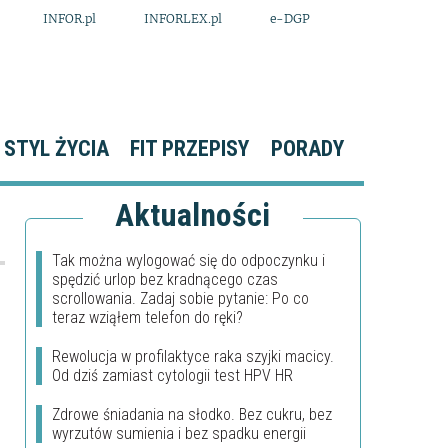
INFOR.pl
INFORLEX.pl
e-DGP
STYL ŻYCIA
FIT PRZEPISY
PORADY
Aktualności
Tak można wylogować się do odpoczynku i
spędzić urlop bez kradnącego czas
scrollowania. Zadaj sobie pytanie: Po co
teraz wziąłem telefon do ręki?
Rewolucja w profilaktyce raka szyjki macicy.
Od dziś zamiast cytologii test HPV HR
Zdrowe śniadania na słodko. Bez cukru, bez
wyrzutów sumienia i bez spadku energii