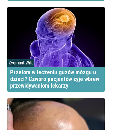
Zygmunt Wilk
Przełom w leczeniu guzów mózgu u
dzieci? Czworo pacjentów żyje wbrew
przewidywaniom lekarzy