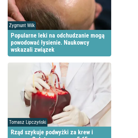
Zygmunt Wilk
Popularne leki na odchudzanie mogą
powodować łysienie. Naukowcy
wskazali związek
Tomasz Lipczyński
Rząd szykuje podwyżki za krew i