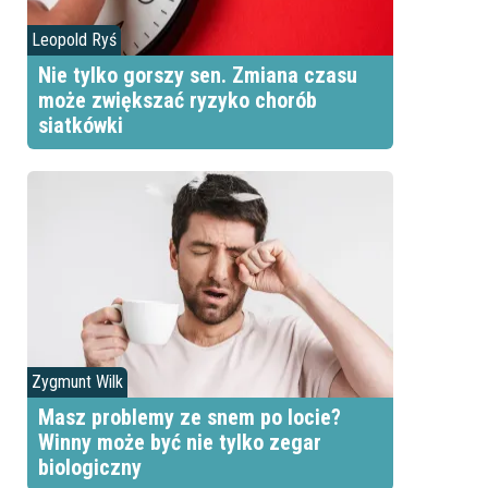
Leopold Ryś
Nie tylko gorszy sen. Zmiana czasu
może zwiększać ryzyko chorób
siatkówki
Zygmunt Wilk
Masz problemy ze snem po locie?
Winny może być nie tylko zegar
biologiczny