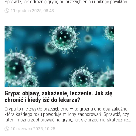
Sprawdź, jak odróżnić grypę od przeziębienia i uniknąć powikłań.
11 grudnia 2025, 08:43
Grypa: objawy, zakażenie, leczenie. Jak się
chronić i kiedy iść do lekarza?
Grypa to nie zwykłe przeziębienie — to groźna choroba zakaźna,
która każdego roku powoduje miliony zachorowań. Sprawdź, czy
latem można zachorować na grypę, jak się przed nią skutecznie
chronić, kiedy udać się do lekarza i dlaczego nie należy jej
10 czerwca 2025, 10:25
lekceważyć. Dowiedz się też, jak odróżnić grypę od innych infekcji