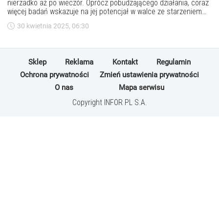
nierzadko aż po wieczór. Oprócz pobudzającego działania, coraz
więcej badań wskazuje na jej potencjał w walce ze starzeniem
organizmu. Klucz tkwi nie tylko w antyoksydantach zawartych w
30 kwietnia 2025, 06:30
ziarnach kawowca, ale także w mądrych dodatkach – np.
cynamonie.
Sklep
Reklama
Kontakt
Regulamin
Ochrona prywatności
Zmień ustawienia prywatności
O nas
Mapa serwisu
Copyright INFOR PL S.A.