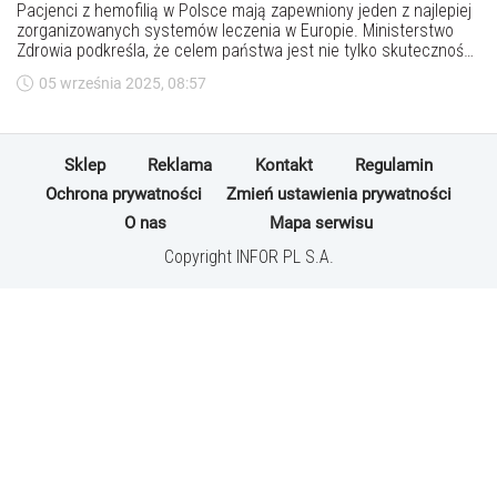
Pacjenci z hemofilią w Polsce mają zapewniony jeden z najlepiej
zorganizowanych systemów leczenia w Europie. Ministerstwo
Zdrowia podkreśla, że celem państwa jest nie tylko skuteczność i
bezpieczeństwo terapii, ale także poprawa jakości życia chorych.
05 września 2025, 08:57
Wkrótce program lekowy może zostać rozszerzony o nowe,
innowacyjne leki.
Sklep
Reklama
Kontakt
Regulamin
Ochrona prywatności
Zmień ustawienia prywatności
O nas
Mapa serwisu
Copyright INFOR PL S.A.