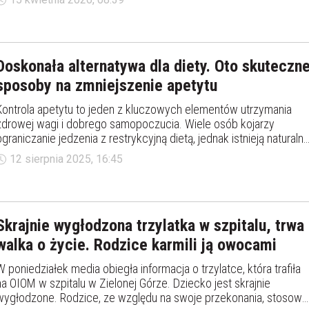
Doskonała alternatywa dla diety. Oto skuteczn
sposoby na zmniejszenie apetytu
Kontrola apetytu to jeden z kluczowych elementów utrzymania
zdrowej wagi i dobrego samopoczucia. Wiele osób kojarzy
ograniczanie jedzenia z restrykcyjną dietą, jednak istnieją naturaln
i proste sposoby, aby jeść mniej – bez liczenia kalorii i ciągłego
12 sierpnia 2025, 16:45
uczucia głodu. Oto 9 skutecznych metod, które pomogą
zmniejszyć apetyt każdego dnia.
Skrajnie wygłodzona trzylatka w szpitalu, trwa
walka o życie. Rodzice karmili ją owocami
W poniedziałek media obiegła informacja o trzylatce, która trafiła
na OIOM w szpitalu w Zielonej Górze. Dziecko jest skrajnie
wygłodzone. Rodzice, ze względu na swoje przekonania, stosowal