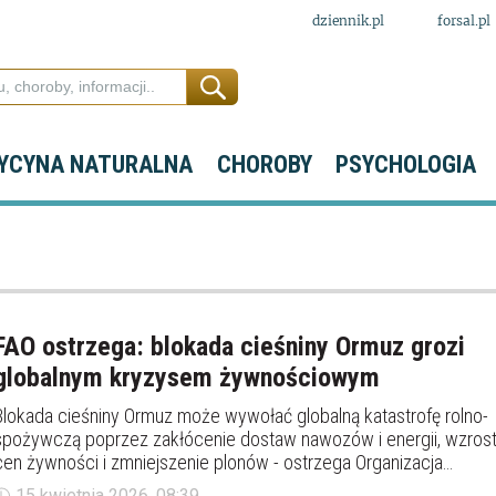
dziennik.pl
forsal.pl
YCYNA NATURALNA
CHOROBY
PSYCHOLOGIA
FAO ostrzega: blokada cieśniny Ormuz grozi
globalnym kryzysem żywnościowym
Blokada cieśniny Ormuz może wywołać globalną katastrofę rolno-
spożywczą poprzez zakłócenie dostaw nawozów i energii, wzros
cen żywności i zmniejszenie plonów - ostrzega Organizacja
Narodów Zjednoczonych ds. Wyżywienia i Rolnictwa (FAO).
15 kwietnia 2026, 08:39