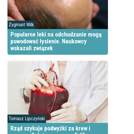
Zygmunt Wilk
Popularne leki na odchudzanie mogą
powodować łysienie. Naukowcy
wskazali związek
Tomasz Lipczyński
Rząd szykuje podwyżki za krew i