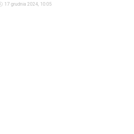
u dziecka "restrykcyjną dietę owocową". Lekarze alarmują, że
17 grudnia 2024, 10:05
menu dziecka musi być zróżnicowane i powinno dostarczać
wszystkich substancji odżywczych potrzebnych do rozwoju
organizmu.&nbsp;