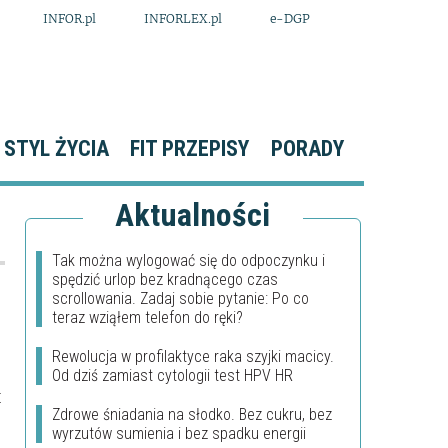
INFOR.pl
INFORLEX.pl
e-DGP
STYL ŻYCIA
FIT PRZEPISY
PORADY
Aktualności
Tak można wylogować się do odpoczynku i
spędzić urlop bez kradnącego czas
scrollowania. Zadaj sobie pytanie: Po co
teraz wziąłem telefon do ręki?
Rewolucja w profilaktyce raka szyjki macicy.
Od dziś zamiast cytologii test HPV HR
t
Zdrowe śniadania na słodko. Bez cukru, bez
wyrzutów sumienia i bez spadku energii