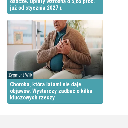
osocze. Opłaty wzrosną o 5,65 proc.
już od stycznia 2027 r.
Zygmunt Wilk
Choroba, która latami nie daje
objawów. Wystarczy zadbać o kilka
kluczowych rzeczy