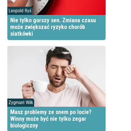
Leopold Ryś
Nie tylko gorszy sen. Zmiana czasu
może zwiększać ryzyko chorób
siatkówki
Zygmunt Wilk
Masz problemy ze snem po locie?
Winny może być nie tylko zegar
biologiczny