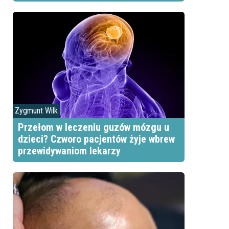
Zygmunt Wilk
Przełom w leczeniu guzów mózgu u
dzieci? Czworo pacjentów żyje wbrew
przewidywaniom lekarzy