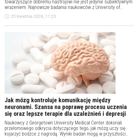
towarzyszące dobremu nastrojowi nie jest jedynie subiektywnym
wrażeniem. Najnowsze badania naukowców z University of
Colorado Boulder wskazują, że za to zjawisko w dużej mierze
25 kwietnia 2026, 11:23
odpowiada dopamina – neuroprzekaźnik kluczowy dla procesów
nagrody i motywacji.
Jak mózg kontroluje komunikację między
neuronami. Szansa na poprawę procesu uczenia
się oraz lepsze terapie dla uzależnień i depresji
Naukowcy z Georgetown University Medical Center dokonali
przełomowego odkrycia dotyczącego tego, jak mózg uczy się
kojarzyć bodźce z nagrodą. Wyniki badań mogą w przyszłości