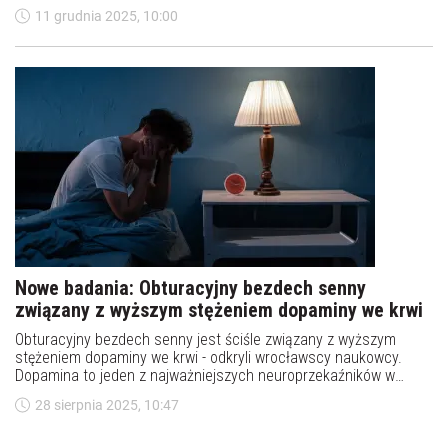
pomóc w opracowaniu skuteczniejszych terapii dla osób
11 grudnia 2025, 10:00
zmagających się z uzależnieniami, depresją oraz zaburzeniami
związanymi ze stresem.
Nowe badania: Obturacyjny bezdech senny
związany z wyższym stężeniem dopaminy we krwi
Obturacyjny bezdech senny jest ściśle związany z wyższym
stężeniem dopaminy we krwi - odkryli wrocławscy naukowcy.
Dopamina to jeden z najważniejszych neuroprzekaźników w
naszym organizmie. Odkrycie daje szansę na nowe metody
28 sierpnia 2025, 10:47
diagnostyczne i terapeutyczne.