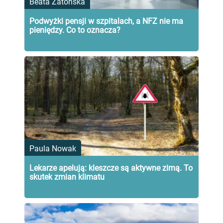
Beata Zatońska
Podwyżki pensji w szpitalach, a NFZ nie ma
pieniędzy. Co to oznacza?
Paula Nowak
Lekarze apelują: kleszcze są aktywne zimą. To
skutek zmian klimatu