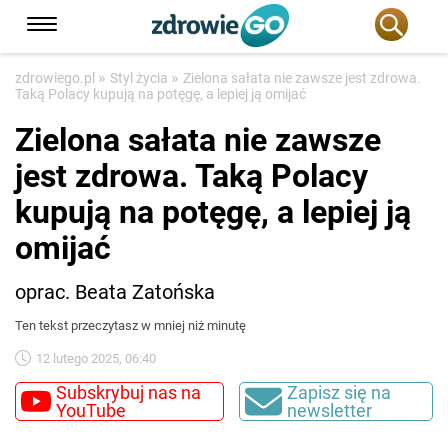
»
»
zdrowiego.pl
Styl życia
Zielona sałata nie zawsze jest zdrowa.
Taką Polacy kupują na potęgę, a lepiej ją omijać
Zielona sałata nie zawsze
jest zdrowa. Taką Polacy
kupują na potęgę, a lepiej ją
omijać
oprac. Beata Zatońska
Ten tekst przeczytasz w mniej niż minutę
12 lutego 2025, 06:40
Subskrybuj nas na
Zapisz się na
YouTube
newsletter