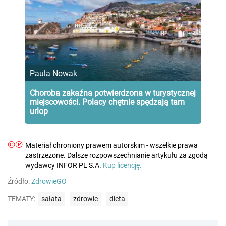
Paula Nowak
Choroba zakaźna potwierdzona w turystycznej
miejscowości. Polacy chętnie spędzają tam
urlop
©℗
Materiał chroniony prawem autorskim - wszelkie prawa
zastrzeżone. Dalsze rozpowszechnianie artykułu za zgodą
wydawcy INFOR PL S.A.
Kup licencję.
Źródło:
ZdrowieGO
TEMATY:
sałata
zdrowie
dieta