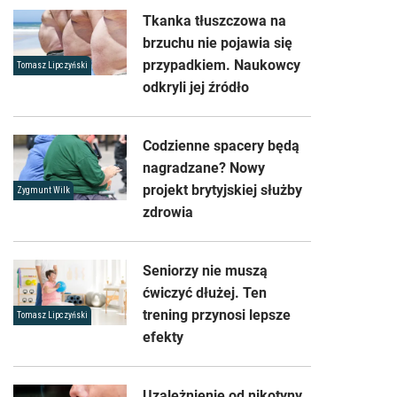
Tkanka tłuszczowa na
brzuchu nie pojawia się
przypadkiem. Naukowcy
Tomasz Lipczyński
odkryli jej źródło
Codzienne spacery będą
nagradzane? Nowy
projekt brytyjskiej służby
Zygmunt Wilk
zdrowia
Seniorzy nie muszą
ćwiczyć dłużej. Ten
trening przynosi lepsze
Tomasz Lipczyński
efekty
Uzależnienie od nikotyny