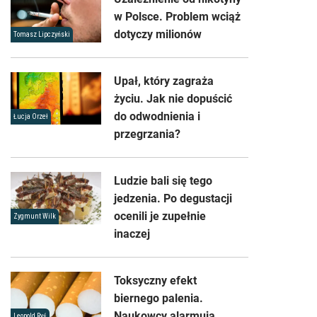
w Polsce. Problem wciąż
dotyczy milionów
Tomasz Lipczyński
Upał, który zagraża
życiu. Jak nie dopuścić
do odwodnienia i
Łucja Orzeł
przegrzania?
Ludzie bali się tego
jedzenia. Po degustacji
ocenili je zupełnie
Zygmunt Wilk
inaczej
Toksyczny efekt
biernego palenia.
Naukowcy alarmują
Leopold Ryś