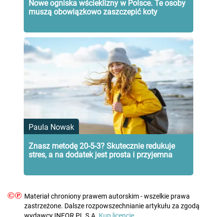
Nowe ogniska wścieklizny w Polsce. Te osoby
muszą obowiązkowo zaszczepić koty
Paula Nowak
Znasz metodę 20-5-3? Skutecznie redukuje
stres, a na dodatek jest prosta i przyjemna
©℗
Materiał chroniony prawem autorskim - wszelkie prawa
zastrzeżone. Dalsze rozpowszechnianie artykułu za zgodą
wydawcy INFOR PL S.A.
Kup licencję.