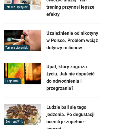
trening przynosi lepsze
Tomasz Lipczyński
efekty
Uzależnienie od nikotyny
w Polsce. Problem wciąż
dotyczy milionów
Tomasz Lipczyński
Upał, który zagraża
życiu. Jak nie dopuścić
do odwodnienia i
Łucja Orzeł
przegrzania?
Ludzie bali się tego
jedzenia. Po degustacji
ocenili je zupełnie
Zygmunt Wilk
inaczej