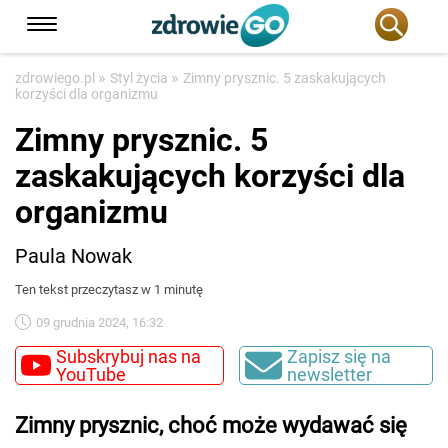
»
»
zdrowiego.pl
Styl życia
Zimny prysznic. 5 zaskakujących
korzyści dla organizmu
Zimny prysznic. 5
zaskakujących korzyści dla
organizmu
Paula Nowak
Ten tekst przeczytasz w 1 minutę
09 grudnia 2024, 16:32
Subskrybuj nas na
Zapisz się na
YouTube
newsletter
Zimny prysznic, choć może wydawać się