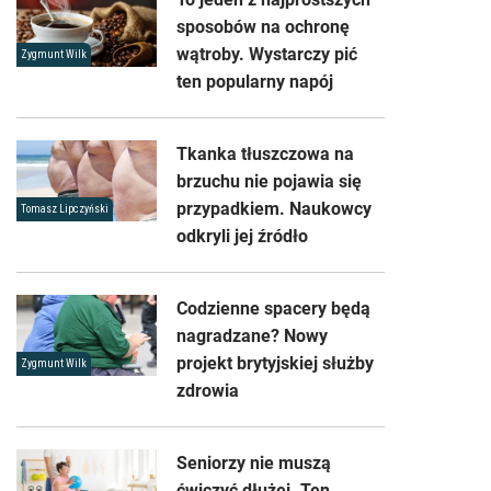
sposobów na ochronę
wątroby. Wystarczy pić
Zygmunt Wilk
ten popularny napój
Tkanka tłuszczowa na
brzuchu nie pojawia się
przypadkiem. Naukowcy
Tomasz Lipczyński
odkryli jej źródło
Codzienne spacery będą
nagradzane? Nowy
projekt brytyjskiej służby
Zygmunt Wilk
zdrowia
Seniorzy nie muszą
ćwiczyć dłużej. Ten