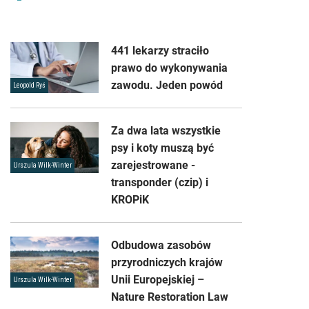
441 lekarzy straciło
prawo do wykonywania
zawodu. Jeden powód
Leopold Ryś
Za dwa lata wszystkie
psy i koty muszą być
zarejestrowane -
Urszula Wilk-Winter
transponder (czip) i
KROPiK
Odbudowa zasobów
przyrodniczych krajów
Unii Europejskiej –
Urszula Wilk-Winter
Nature Restoration Law