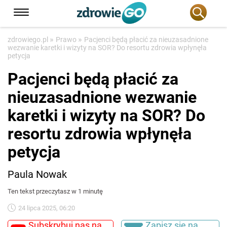
»
»
zdrowiego.pl
Prawo
Pacjenci będą płacić za nieuzasadnione
wezwanie karetki i wizyty na SOR? Do resortu zdrowia wpłynęła
petycja
Pacjenci będą płacić za
nieuzasadnione wezwanie
karetki i wizyty na SOR? Do
resortu zdrowia wpłynęła
petycja
Paula Nowak
Ten tekst przeczytasz w 1 minutę
24 lipca 2025, 06:20
Subskrybuj nas na
Zapisz się na