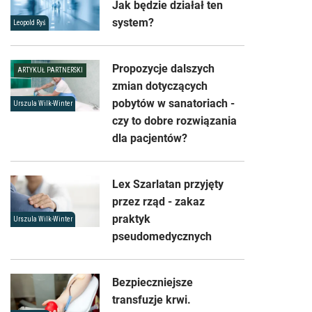
Jak będzie działał ten
system?
Leopold Ryś
Propozycje dalszych
ARTYKUŁ PARTNERSKI
zmian dotyczących
pobytów w sanatoriach -
Urszula Wilk-Winter
czy to dobre rozwiązania
dla pacjentów?
Lex Szarlatan przyjęty
przez rząd - zakaz
praktyk
Urszula Wilk-Winter
pseudomedycznych
Bezpieczniejsze
transfuzje krwi.