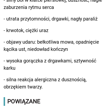
- silny ból w klatce piersiowej, duszność, nagłe
zaburzenia rytmu serca
- utrata przytomności, drgawki, nagły paraliż
- krwotok, ciężki uraz
- objawy udaru: bełkotliwa mowa, opadnięcie
kącika ust, niedowład kończyn
- wysoka gorączka z drgawkami, sztywność
karku
- silna reakcja alergiczna z dusznością,
obrzękiem twarzy.
POWIĄZANE