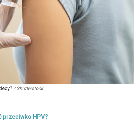
kiedy?
/
Shutterstock
ić przeciwko HPV?