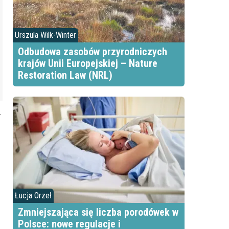
Urszula Wilk-Winter
Odbudowa zasobów przyrodniczych
krajów Unii Europejskiej – Nature
Restoration Law (NRL)
y
Łucja Orzeł
Zmniejszająca się liczba porodówek w
Polsce: nowe regulacje i