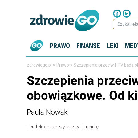
PRAWO
FINANSE
LEKI
MED
»
»
zdrowiego.pl
Prawo
Szczepienia przeciw HPV będą o
Szczepienia przeci
obowiązkowe. Od k
Paula Nowak
Ten tekst przeczytasz w 1 minutę