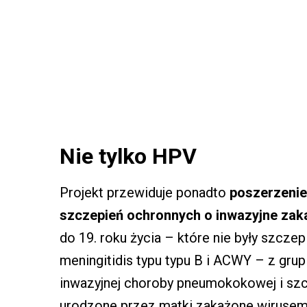
Nie tylko HPV
Projekt przewiduje ponadto
poszerzenie
szczepień ochronnych o inwazyjne zaka
do 19. roku życia – które nie były szcz
meningitidis typu typu B i ACWY – z gru
inwazyjnej choroby pneumokokowej i s
urodzone przez matki zakażone wirusem