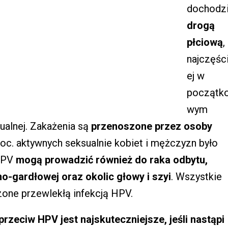
dochodz
drogą
płciową
,
najczęśc
ej w
początk
wym
ualnej. Zakażenia są
przenoszone przez osoby
roc. aktywnych seksualnie kobiet i mężczyzn było
 HPV
mogą prowadzić również do raka odbytu,
no-gardłowej oraz okolic głowy i szyi
. Wszystkie
zone przewlekłą infekcją HPV.
przeciw HPV jest najskuteczniejsze, jeśli nastąpi