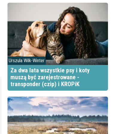
Urszula Wilk-Winter
Za dwa lata wszystkie psy i koty
muszą być zarejestrowane -
transponder (czip) i KROPiK