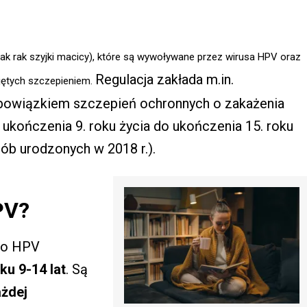
ak rak szyjki macicy), które są wywoływane przez wirusa HPV oraz
Regulacja zakłada m.in.
jętych szczepieniem.
obowiązkiem szczepień ochronnych o zakażenia
kończenia 9. roku życia do ukończenia 15. roku
sób urodzonych w 2018 r.).
PV?
ko HPV
ku 9-14 lat
. Są
żdej