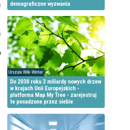
demograficzne wyzwania
i
i
o
Urszula Wilk-Winter
Do 2030 roku 3 miliardy nowych drzew
w krajach Unii Europejskich -
platforma Map My Tree - zarejestruj
te posadzone przez siebie