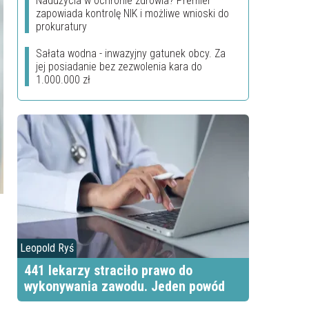
Nadużycia w ochronie zdrowia? Premier
zapowiada kontrolę NIK i możliwe wnioski do
prokuratury
Sałata wodna - inwazyjny gatunek obcy. Za
jej posiadanie bez zezwolenia kara do
1.000.000 zł
Leopold Ryś
441 lekarzy straciło prawo do
wykonywania zawodu. Jeden powód