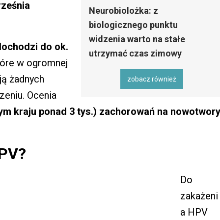
rześnia
Neurobiolożka: z
biologicznego punktu
widzenia warto na stałe
dochodzi do ok.
utrzymać czas zimowy
które w ogromnej
ją żadnych
zobacz również
zeniu. Ocenia
szym kraju ponad 3 tys.) zachorowań na nowotwor
HPV?
Do
zakażeni
a HPV