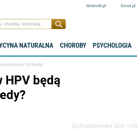
dziennik.pl
forsal.pl
YCYNA NATURALNA
CHOROBY
PSYCHOLOGIA
bowiązkowe. Od kiedy?
w HPV będą
iedy?
22 października 2025, 12:0