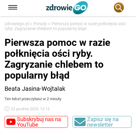
»
»
zdrowiego.pl
Porady
Pierwsza pomoc w razie połknięcia ości
ryby. Zagryzanie chlebem to popularny błąd
Pierwsza pomoc w razie
połknięcia ości ryby.
Zagryzanie chlebem to
popularny błąd
Beata Jasina-Wojtalak
Ten tekst przeczytasz w 2 minuty
22 grudnia 2025, 12:13
Subskrybuj nas na
Zapisz się na
YouTube
newsletter