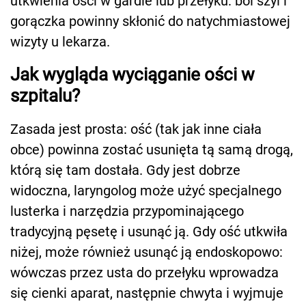
utkwienia ości w gardle lub przełyku: ból szyi i
gorączka powinny skłonić do natychmiastowej
wizyty u lekarza.
Jak wygląda wyciąganie ości w
szpitalu?
Zasada jest prosta: ość (tak jak inne ciała
obce) powinna zostać usunięta tą samą drogą,
którą się tam dostała. Gdy jest dobrze
widoczna, laryngolog może użyć specjalnego
lusterka i narzędzia przypominającego
tradycyjną pęsetę i usunąć ją. Gdy ość utkwiła
niżej, może również usunąć ją endoskopowo:
wówczas przez usta do przełyku wprowadza
się cienki aparat, następnie chwyta i wyjmuje