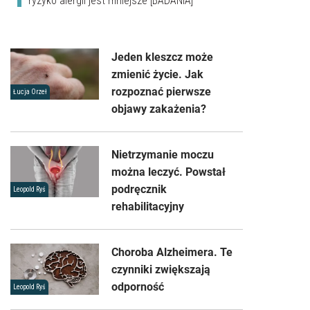
ryzyko alergii jest mniejsze [BADANIA]
Jeden kleszcz może
zmienić życie. Jak
rozpoznać pierwsze
Łucja Orzeł
objawy zakażenia?
Nietrzymanie moczu
można leczyć. Powstał
podręcznik
Leopold Ryś
rehabilitacyjny
Choroba Alzheimera. Te
czynniki zwiększają
odporność
Leopold Ryś