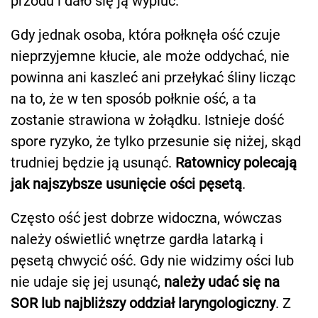
przodu i dało się ją wypluć.
Gdy jednak osoba, która połknęła ość czuje
nieprzyjemne kłucie, ale może oddychać, nie
powinna ani kaszleć ani przełykać śliny licząc
na to, że w ten sposób połknie ość, a ta
zostanie strawiona w żołądku. Istnieje dość
spore ryzyko, że tylko przesunie się niżej, skąd
trudniej będzie ją usunąć.
Ratownicy polecają
jak najszybsze usunięcie ości pęsetą
.
Często ość jest dobrze widoczna, wówczas
należy oświetlić wnętrze gardła latarką i
pęsetą chwycić ość. Gdy nie widzimy ości lub
nie udaje się jej usunąć,
należy udać się na
SOR lub najbliższy oddział laryngologiczny
. Z