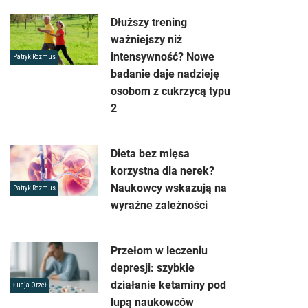
Dłuższy trening
ważniejszy niż
intensywność? Nowe
Patryk Rozmus
badanie daje nadzieję
osobom z cukrzycą typu
2
Dieta bez mięsa
korzystna dla nerek?
Naukowcy wskazują na
Patryk Rozmus
wyraźne zależności
Przełom w leczeniu
depresji: szybkie
działanie ketaminy pod
Łucja Orzeł
lupą naukowców