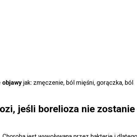
e
objawy
jak: zmęczenie, ból mięśni, gorączka, ból
zi, jeśli borelioza nie zostanie
. Choroba jest wywoływana przez bakterie i dlateg