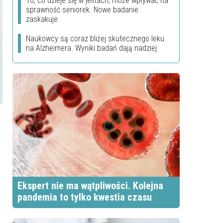
To, co dzieje się w jelitach, może wpływać na
sprawność seniorek. Nowe badanie
zaskakuje
Naukowcy są coraz bliżej skutecznego leku
na Alzheimera. Wyniki badań dają nadziej
Ekspert nie ma wątpliwości. Kolejna
pandemia to tylko kwestia czasu