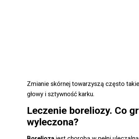
Zmianie skórnej towarzyszą często taki
głowy i sztywność karku.
Leczenie boreliozy. Co gro
wyleczona?
Borelioza
jest chorobą w pełni uleczalną