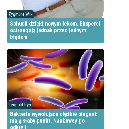
Zygmunt Wilk
Schudli dzięki nowym lekom. Eksperci
ostrzegają jednak przed jednym
błędem
Leopold Ryś
Bakterie wywołujące ciężkie biegunki
mają słaby punkt. Naukowcy go
odkryli
o