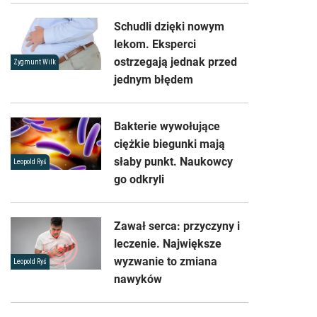
Schudli dzięki nowym
lekom. Eksperci
ostrzegają jednak przed
Zygmunt Wilk
jednym błędem
Bakterie wywołujące
ciężkie biegunki mają
słaby punkt. Naukowcy
Leopold Ryś
go odkryli
Zawał serca: przyczyny i
leczenie. Największe
wyzwanie to zmiana
Leopold Ryś
nawyków