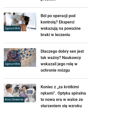
Ból po operacji pod
kontrolą? Eksperci
wskazują na poważne
Zygmunt Wilk
braki w leczeniu
Dlaczego dobry sen jest
tak ważny? Naukowcy
wskazali jego rolę w
Zygmunt Wilk
ochronie mózgu
Koniec z „za krótkimi
rękami”. Optyka spiralna
to nowa era w walce ze
Anna Zdrowiecka
starzeniem się wzroku