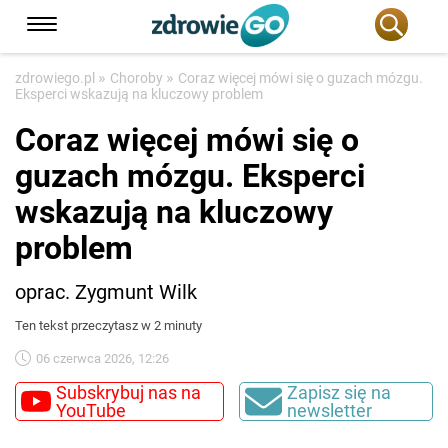
»
»
zdrowiego.pl
Choroby
Coraz więcej mówi się o guzach mózgu.
Eksperci wskazują na kluczowy problem
Coraz więcej mówi się o
guzach mózgu. Eksperci
wskazują na kluczowy
problem
oprac. Zygmunt Wilk
Ten tekst przeczytasz w 2 minuty
06 czerwca 2026, 12:26
Subskrybuj nas na
Zapisz się na
YouTube
newsletter