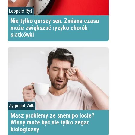
Leopold Ryś
Nie tylko gorszy sen. Zmiana czasu
może zwiększać ryzyko chorób
siatkówki
Zygmunt Wilk
Masz problemy ze snem po locie?
Winny może być nie tylko zegar
biologiczny