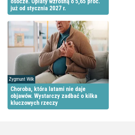
osocze. Opłaty wzrosną o 5,65 proc.
już od stycznia 2027 r.
Zygmunt Wilk
Choroba, która latami nie daje
objawów. Wystarczy zadbać o kilka
kluczowych rzeczy