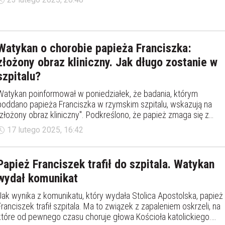
niewydolność nerek, która jest pod kontrolą. Informowano też o
anemii. Papież jest przytomny.
Watykan o chorobie papieża Franciszka:
złożony obraz kliniczny. Jak długo zostanie w
szpitalu?
Watykan poinformował w poniedziałek, że badania, którym
poddano papieża Franciszka w rzymskim szpitalu, wskazują na
"złożony obraz kliniczny". Podkreślono, że papież zmaga się z
polimikrobiologiczną infekcją dróg oddechowych.
17 lutego 2025, 16:42
Papież Franciszek trafił do szpitala. Watykan
wydał komunikat
Jak wynika z komunikatu, który wydała Stolica Apostolska, papież
Franciszek trafił szpitala. Ma to związek z zapaleniem oskrzeli, na
które od pewnego czasu choruje głowa Kościoła katolickiego.