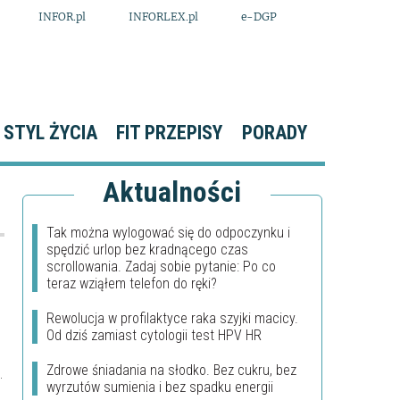
INFOR.pl
INFORLEX.pl
e-DGP
STYL ŻYCIA
FIT PRZEPISY
PORADY
Aktualności
Tak można wylogować się do odpoczynku i
spędzić urlop bez kradnącego czas
scrollowania. Zadaj sobie pytanie: Po co
teraz wziąłem telefon do ręki?
Rewolucja w profilaktyce raka szyjki macicy.
Od dziś zamiast cytologii test HPV HR
Zdrowe śniadania na słodko. Bez cukru, bez
o
wyrzutów sumienia i bez spadku energii