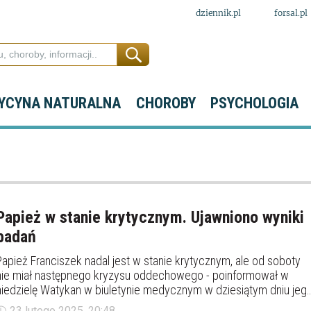
dziennik.pl
forsal.pl
YCYNA NATURALNA
CHOROBY
PSYCHOLOGIA
Papież w stanie krytycznym. Ujawniono wyniki
badań
Papież Franciszek nadal jest w stanie krytycznym, ale od soboty
nie miał następnego kryzysu oddechowego - poinformował w
niedzielę Watykan w biuletynie medycznym w dziesiątym dniu jeg
pobytu w szpitalu. Badania wykazały lekką początkową
23 lutego 2025, 20:48