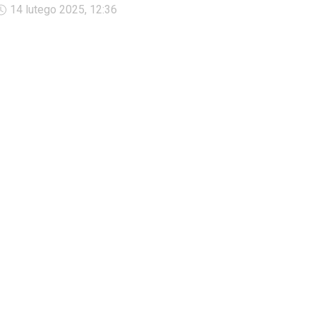
Watykan poinformował, że papież Franciszek w piątek rano odbył
14 lutego 2025, 12:36
audiencje, na której przyjął premiera Słowacji Roberta Ficę.