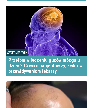
Zygmunt Wilk
Przełom w leczeniu guzów mózgu u
dzieci? Czworo pacjentów żyje wbrew
przewidywaniom lekarzy