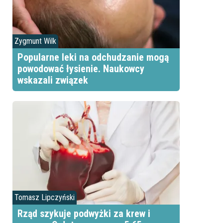
Zygmunt Wilk
Popularne leki na odchudzanie mogą
powodować łysienie. Naukowcy
wskazali związek
Tomasz Lipczyński
Rząd szykuje podwyżki za krew i