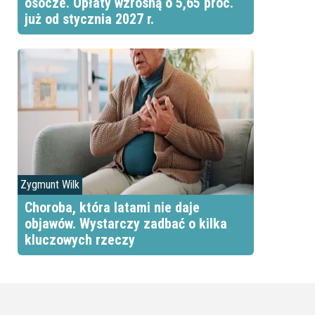
osocze. Opłaty wzrosną o 5,65 proc.
już od stycznia 2027 r.
Zygmunt Wilk
Choroba, która latami nie daje
objawów. Wystarczy zadbać o kilka
kluczowych rzeczy