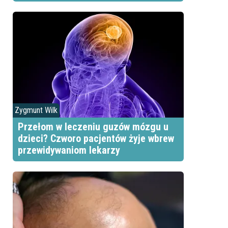
Zygmunt Wilk
Przełom w leczeniu guzów mózgu u
dzieci? Czworo pacjentów żyje wbrew
przewidywaniom lekarzy