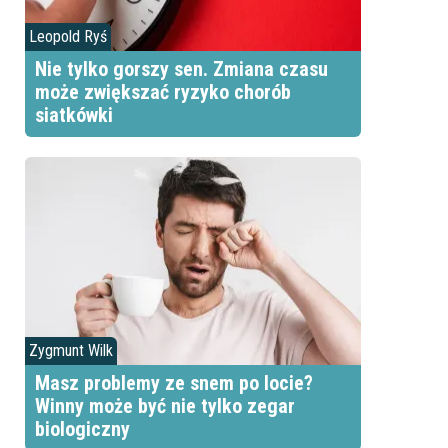
Leopold Ryś
Nie tylko gorszy sen. Zmiana czasu
może zwiększać ryzyko chorób
siatkówki
Zygmunt Wilk
Masz problemy ze snem po locie?
Winny może być nie tylko zegar
biologiczny