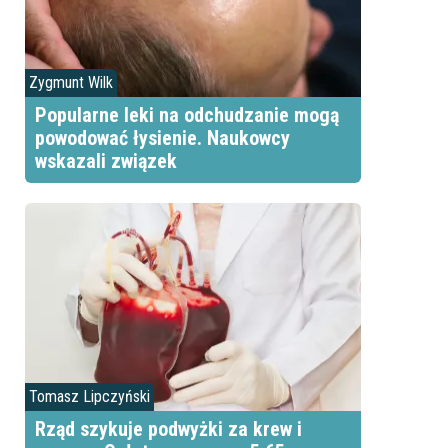
Zygmunt Wilk
Popularne leki na odchudzanie mogą
powodować łysienie. Naukowcy
wskazali związek
Tomasz Lipczyński
Rząd szykuje podwyżki za krew i