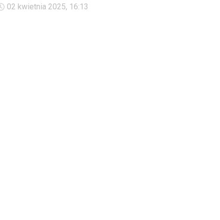
wsparcia. Na jakie dodatkowe świadczenia i ulgi mogą liczyć w
02 kwietnia 2025, 16:13
2025 roku osoby z umiarkowanym stopniem niepełnosprawności?
Sprawdź.