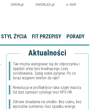
INFOR.pl
INFORLEX.pl
e-DGP
STYL ŻYCIA
FIT PRZEPISY
PORADY
Aktualności
Tak można wylogować się do odpoczynku i
spędzić urlop bez kradnącego czas
scrollowania. Zadaj sobie pytanie: Po co
teraz wziąłem telefon do ręki?
Rewolucja w profilaktyce raka szyjki macicy.
i
Od dziś zamiast cytologii test HPV HR
Zdrowe śniadania na słodko. Bez cukru, bez
wyrzutów sumienia i bez spadku energii