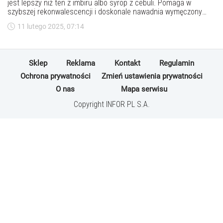
jest lepszy niż ten z imbiru albo syrop z cebuli. Pomaga w
szybszej rekonwalescencji i doskonale nawadnia wymęczony
chorobą organizm. Wystarczą dwie przyprawy i wrzątek.
11 lutego 2025, 07:14
Sklep
Reklama
Kontakt
Regulamin
Ochrona prywatności
Zmień ustawienia prywatności
O nas
Mapa serwisu
Copyright INFOR PL S.A.