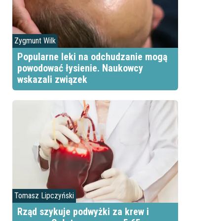
Zygmunt Wilk
Popularne leki na odchudzanie mogą
powodować łysienie. Naukowcy
wskazali związek
Tomasz Lipczyński
Rząd szykuje podwyżki za krew i