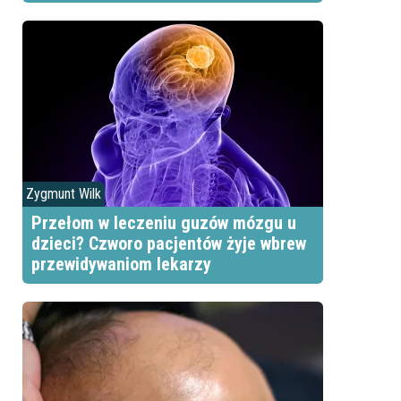
Zygmunt Wilk
Przełom w leczeniu guzów mózgu u
dzieci? Czworo pacjentów żyje wbrew
przewidywaniom lekarzy