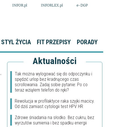
INFOR.pl
INFORLEX.pl
e-DGP
STYL ŻYCIA
FIT PRZEPISY
PORADY
Aktualności
Tak można wylogować się do odpoczynku i
spędzić urlop bez kradnącego czas
scrollowania. Zadaj sobie pytanie: Po co
teraz wziąłem telefon do ręki?
Rewolucja w profilaktyce raka szyjki macicy.
Od dziś zamiast cytologii test HPV HR
Zdrowe śniadania na słodko. Bez cukru, bez
wyrzutów sumienia i bez spadku energii