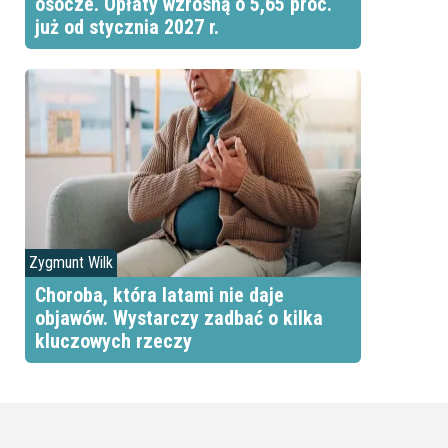
osocze. Opłaty wzrosną o 5,65 proc.
już od stycznia 2027 r.
Zygmunt Wilk
Choroba, która latami nie daje
objawów. Wystarczy zadbać o kilka
kluczowych rzeczy