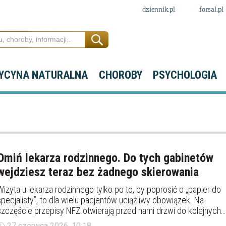
dziennik.pl
forsal.pl
YCYNA NATURALNA
CHOROBY
PSYCHOLOGIA
Omiń lekarza rodzinnego. Do tych gabinetów
wejdziesz teraz bez żadnego skierowania
Wizyta u lekarza rodzinnego tylko po to, by poprosić o „papier do
specjalisty”, to dla wielu pacjentów uciążliwy obowiązek. Na
szczęście przepisy NFZ otwierają przed nami drzwi do kolejnych
gabinetów bez konieczności stania w dodatkowych kolejkach. Na
27 czerwca 2026, 10:18