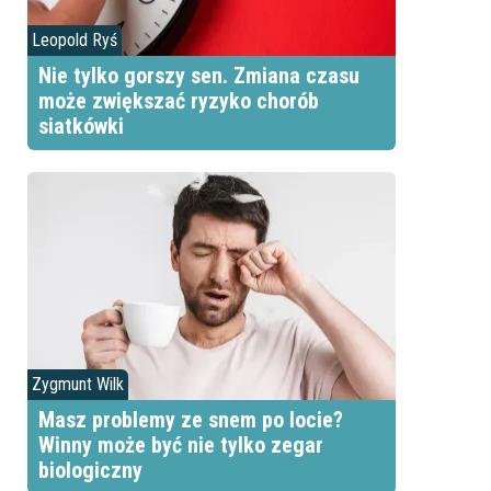
Leopold Ryś
Nie tylko gorszy sen. Zmiana czasu
może zwiększać ryzyko chorób
siatkówki
Zygmunt Wilk
Masz problemy ze snem po locie?
Winny może być nie tylko zegar
biologiczny