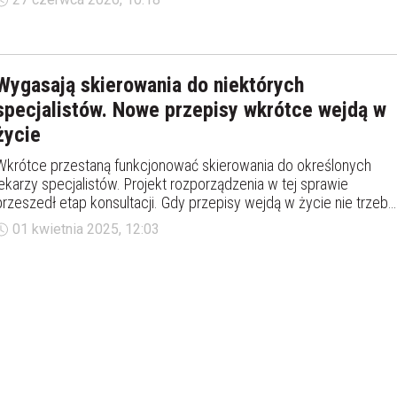
aktualnej liście pojawiły się absolutne nowości, które dla wielu
osób oznaczają znacznie szybszą diagnozę. Sprawdź, gdzie
zapiszesz się od ręki.
Wygasają skierowania do niektórych
specjalistów. Nowe przepisy wkrótce wejdą w
życie
Wkrótce przestaną funkcjonować skierowania do określonych
lekarzy specjalistów. Projekt rozporządzenia w tej sprawie
przeszedł etap konsultacji. Gdy przepisy wejdą w życie nie trzeba
będzie mieć skierowania m.in. do psychologa, dzięki czemu czas
01 kwietnia 2025, 12:03
oczekiwania na wizytę się skróci. Do jakich jeszcze specjalistów
nie potrzeba będzie mieć skierowania?