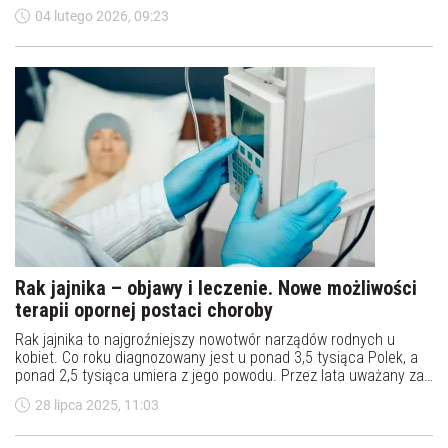
jajowodów u pacjentki, która jest już poddawana rutynowej
04 lutego 2026, 09:23
operacji ginekologicznej, takiej jak histerektomia lub podwiązanie
jajowodów.
Rak jajnika – objawy i leczenie. Nowe możliwości
terapii opornej postaci choroby
Rak jajnika to najgroźniejszy nowotwór narządów rodnych u
kobiet. Co roku diagnozowany jest u ponad 3,5 tysiąca Polek, a
ponad 2,5 tysiąca umiera z jego powodu. Przez lata uważany za
"cichego zabójcę", dziś daje coraz większe szanse na długą
28 lipca 2025, 11:03
remisję – nawet w przypadku oporności na standardowe
leczenie. Dzięki przełomowym terapiom i rozwojowi diagnostyki
genetycznej rośnie nadzieja dla pacjentek.