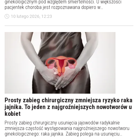
ginekologicznym pod względem śmiertelności. U większości
pacjentek choroba jest rozpoznawana dopiero w
zaawansowanym stadium, kiedy zdążyła już rozprzestrzenić się
10 lutego 2026, 12:23
w obrębie jamy brzusznej. Najnowsze badania opublikowane w
czasopiśmie Science Advances rzucają nowe światło na
mechanizm, który może wyjaśniać tak szybki przebieg choroby i
jednocześnie otwierają drogę do nowych metod leczenia.
Prosty zabieg chirurgiczny zmniejsza ryzyko raka
jajnika. To jeden z najgroźniejszych nowotworów u
kobiet
Prosty zabieg chirurgiczny usunięcia jajowodów radykalnie
zmniejsza częstość występowania najgroźniejszego nowotworu
ginekologicznego: raka jajnika. Zabieg polega na usunięciu