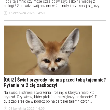
Tobą tajemnic czy może czas odświeżyć szkolną wiedzę z
biologii? Sprawdź swój poziom w 2 minuty i przekonaj się, czy
zasługujesz na miano eksperta od natury.
16 czerwca 2026, 14:50
[QUIZ] Świat przyrody nie ma przed tobą tajemnic?
Pytanie nr 2 cię zaskoczy!
Na świecie istnieją stworzenia i rośliny, o których mało kto
słyszał. Czy wiesz, który ptak jest największy na świecie? Ten
quiz zabierze cię w podróż po najbardziej tajemniczych
zakątkach przyrody!
03 kwietnia 2025, 14:09