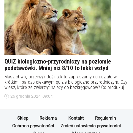
QUIZ biologiczno-przyrodniczy na poziomie
podstawówki. Mniej niż 8/10 to lekki wstyd
Masz chwilę przerwy? Jeśli tak to zapraszamy do udziału w
krótkim i bardzo ciekawym quizie biologiczno-przyrodniczym. Czy
wiesz, które ze zwierząt należy do bezkręgowców? Co produkują
pszczoły? Jaka jest podstawowa jednostka dziedziczenia? Na te
26 grudnia 2024, 09:04
i inne pytania będziesz mógł odpowiedzieć w naszym quizie. To
doskonała okazja, by sprawdzić, ile wiesz. Powodzenia!
Sklep
Reklama
Kontakt
Regulamin
Ochrona prywatności
Zmień ustawienia prywatności