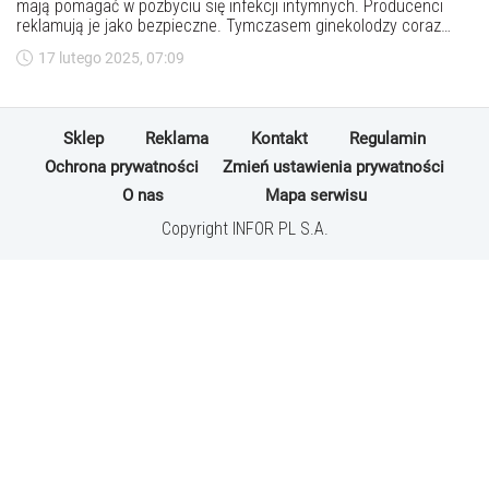
mają pomagać w pozbyciu się infekcji intymnych. Producenci
reklamują je jako bezpieczne. Tymczasem ginekolodzy coraz
częściej przed nimi ostrzegają. "Nie dajcie się nabrać na takie
17 lutego 2025, 07:09
szkodliwe bzdury!" - apeluje jedna z lekarek.
Sklep
Reklama
Kontakt
Regulamin
Ochrona prywatności
Zmień ustawienia prywatności
O nas
Mapa serwisu
Copyright INFOR PL S.A.