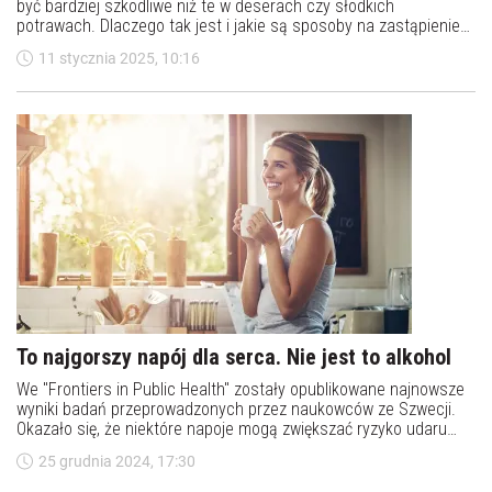
być bardziej szkodliwe niż te w deserach czy słodkich
potrawach. Dlaczego tak jest i jakie są sposoby na zastąpienie
napojów słodzonych zdrowszą alternatywą?
11 stycznia 2025, 10:16
To najgorszy napój dla serca. Nie jest to alkohol
We "Frontiers in Public Health" zostały opublikowane najnowsze
wyniki badań przeprowadzonych przez naukowców ze Szwecji.
Okazało się, że niektóre napoje mogą zwiększać ryzyko udaru
mózgu, niewydolności serca i migotania przedsionków. O jaki
25 grudnia 2024, 17:30
napój chodzi?&nbsp;