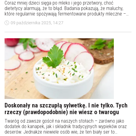
Coraz mniej dzieci sięga po mleko i jego przetwory, choć
dietetycy alarmują, że to błąd. Badania pokazują, że maluchy,
które regularnie spożywają fermentowane produkty mleczne –
takie jak jogurty czy kefiry – rzadziej cierpią na nadwagę, mają
09 października 2025, 14:27
zdrowsze kości, lepszy sen i mniejsze ryzyko cukrzycy. Eksperci
podkreślają, że nabiał powinien być stałym elementem
codziennego jadłospisu najmłodszych.
Doskonały na szczupłą sylwetkę. I nie tylko. Tych
rzeczy (prawdopodobnie) nie wiesz o twarogu
Twaróg od zawsze gościł na naszych stołach – zarówno jako
dodatek do kanapek, jak i składnik tradycyjnych wypieków oraz
deserów. Jednakże niewiele osób wie, że ten biały ser to