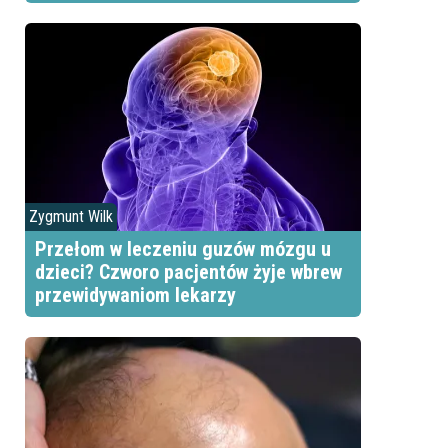
Zygmunt Wilk
Przełom w leczeniu guzów mózgu u
dzieci? Czworo pacjentów żyje wbrew
przewidywaniom lekarzy