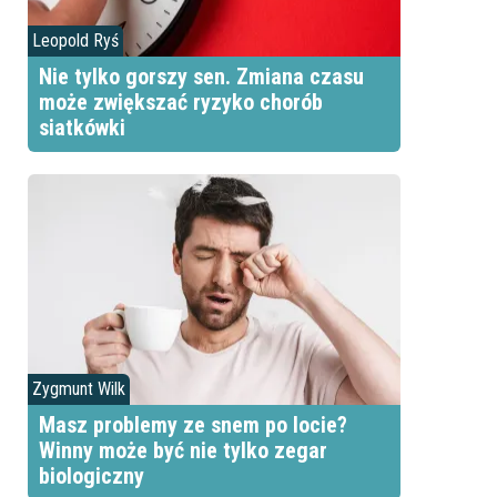
Leopold Ryś
Nie tylko gorszy sen. Zmiana czasu
może zwiększać ryzyko chorób
siatkówki
Zygmunt Wilk
Masz problemy ze snem po locie?
Winny może być nie tylko zegar
biologiczny