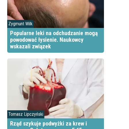
Zygmunt Wilk
Popularne leki na odchudzanie mogą
powodować łysienie. Naukowcy
wskazali związek
Tomasz Lipczyński
Rząd szykuje podwyżki za krew i