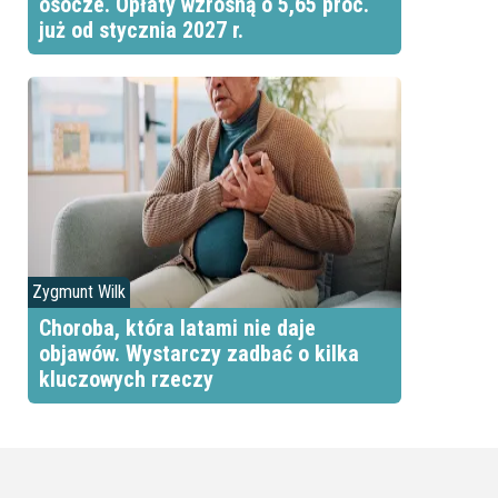
osocze. Opłaty wzrosną o 5,65 proc.
już od stycznia 2027 r.
Zygmunt Wilk
Choroba, która latami nie daje
objawów. Wystarczy zadbać o kilka
kluczowych rzeczy