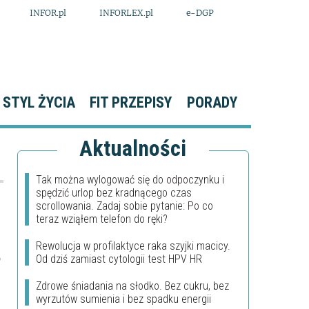
INFOR.pl
INFORLEX.pl
e-DGP
STYL ŻYCIA
FIT PRZEPISY
PORADY
Aktualności
Tak można wylogować się do odpoczynku i
spędzić urlop bez kradnącego czas
scrollowania. Zadaj sobie pytanie: Po co
teraz wziąłem telefon do ręki?
Rewolucja w profilaktyce raka szyjki macicy.
,
Od dziś zamiast cytologii test HPV HR
Zdrowe śniadania na słodko. Bez cukru, bez
wyrzutów sumienia i bez spadku energii