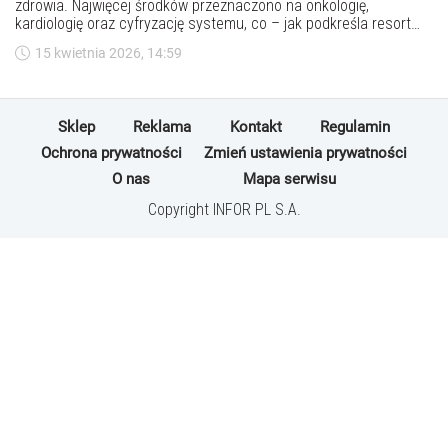
zdrowia. Najwięcej środków przeznaczono na onkologię,
kardiologię oraz cyfryzację systemu, co – jak podkreśla resort
zdrowia – ma poprawić dostępność i jakość leczenia w
15 kwietnia 2026, 14:59
najbliższych latach.
Sklep
Reklama
Kontakt
Regulamin
Ochrona prywatności
Zmień ustawienia prywatności
O nas
Mapa serwisu
Copyright INFOR PL S.A.