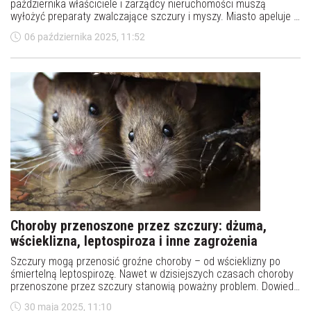
października właściciele i zarządcy nieruchomości muszą
wyłożyć preparaty zwalczające szczury i myszy. Miasto apeluje o
ostrożność – szczególnie do opiekunów zwierząt domowych i
06 października 2025, 11:52
rodziców małych dzieci.
Choroby przenoszone przez szczury: dżuma,
wścieklizna, leptospiroza i inne zagrożenia
Szczury mogą przenosić groźne choroby – od wścieklizny po
śmiertelną leptospirozę. Nawet w dzisiejszych czasach choroby
przenoszone przez szczury stanowią poważny problem. Dowiedz
się, jak się chronić i co robić w razie kontaktu z gryzoniem.
30 maja 2025, 11:10