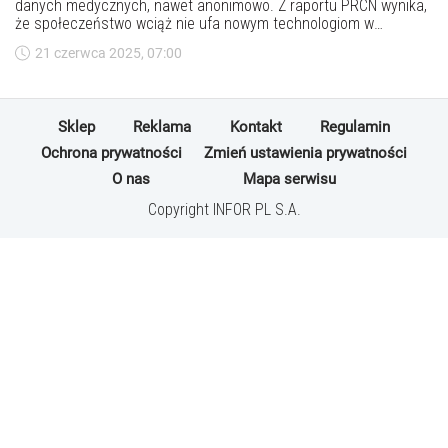
danych medycznych, nawet anonimowo. Z raportu PRCN wynika,
że społeczeństwo wciąż nie ufa nowym technologiom w
ochronie zdrowia. Największe zaufanie mamy do lekarzy,
21 czerwca 2025, 07:00
najmniejsze – do mediów i producentów leków. Czy Europejska
Przestrzeń Danych o Zdrowiu ma szansę się przyjąć w Polsce?
Sklep
Reklama
Kontakt
Regulamin
Ochrona prywatności
Zmień ustawienia prywatności
O nas
Mapa serwisu
Copyright INFOR PL S.A.