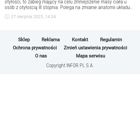
otyłości, to zabieg mający na celu zmniejszenie masy ciała u
osób z otyłością III stopnia. Polega na zmianie anatomii układu
pokarmowego, np. zmniejszeniu objętości żołądka, co prowadzi
27 sierpnia 2025, 14:34
do utraty wagi. Ile trzeba ważyć do operacji bariatrycznej? Ile
kosztuje operacja bariatryczna? Czy operacja bariatryczna jest
na NFZ i jakie są minusy operacji bariatrycznej? Sprawdź!
Sklep
Reklama
Kontakt
Regulamin
Ochrona prywatności
Zmień ustawienia prywatności
O nas
Mapa serwisu
Copyright INFOR PL S.A.