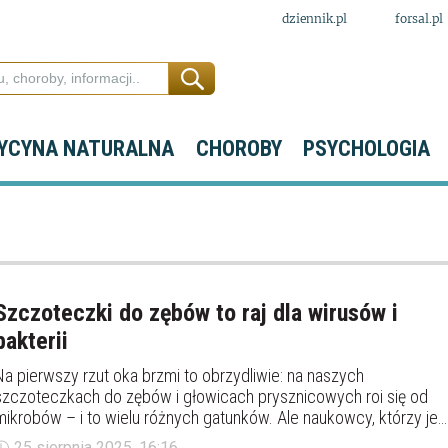
dziennik.pl
forsal.pl
YCYNA NATURALNA
CHOROBY
PSYCHOLOGIA
Szczoteczki do zębów to raj dla wirusów i
bakterii
Na pierwszy rzut oka brzmi to obrzydliwie: na naszych
szczoteczkach do zębów i głowicach prysznicowych roi się od
mikrobów – i to wielu różnych gatunków. Ale naukowcy, którzy je
policzyli, mają też dobre wieści.
25 sierpnia 2025, 16:16