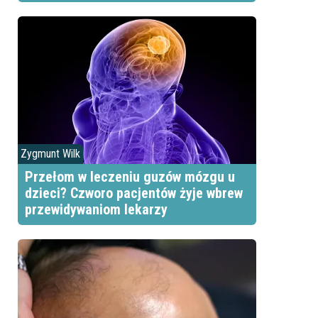
Zygmunt Wilk
Przełom w leczeniu guzów mózgu u
dzieci? Czworo pacjentów żyje wbrew
przewidywaniom lekarzy