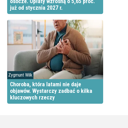
osocze. Opłaty wzrosną o 5,65 proc.
już od stycznia 2027 r.
Zygmunt Wilk
Choroba, która latami nie daje
objawów. Wystarczy zadbać o kilka
kluczowych rzeczy