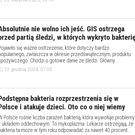
Absolutnie nie wolno ich jeść. GIS ostrzega
przed partią śledzi, w których wykryto bakteri
Pojawiło się ważne ostrzeżenie, które dotyczy bardzo
popularnego, zwłaszcza w okresie przedświątecznym, produktu
spożywczego. Chodzi o gotowe danie ze śledzi. Główny
Inspektorat Sanitarny ogłosił, że w partii śledzi z porem wykryto
12 grudnia 2024, 07:00
groźną bakterię.&nbsp;
Podstępna bakteria rozprzestrzenia się w
Polsce i atakuje dzieci. Oto co o niej wiemy
W Polsce rośnie liczba zarażeń bakterią, która wywołuje problemy
z układem oddechowym. To mykoplazma. Lekarze ostrzegają, że
bakteria ta może w tym roku odpowiadać za nawet 40 procent