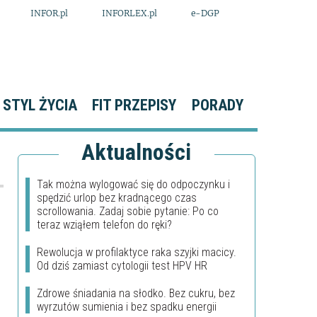
INFOR.pl
INFORLEX.pl
e-DGP
STYL ŻYCIA
FIT PRZEPISY
PORADY
Aktualności
Tak można wylogować się do odpoczynku i
spędzić urlop bez kradnącego czas
scrollowania. Zadaj sobie pytanie: Po co
teraz wziąłem telefon do ręki?
Rewolucja w profilaktyce raka szyjki macicy.
Od dziś zamiast cytologii test HPV HR
Zdrowe śniadania na słodko. Bez cukru, bez
wyrzutów sumienia i bez spadku energii