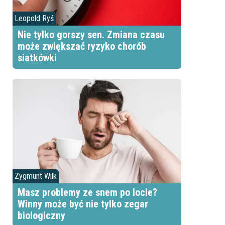
Leopold Ryś
Nie tylko gorszy sen. Zmiana czasu
może zwiększać ryzyko chorób
siatkówki
Zygmunt Wilk
Masz problemy ze snem po locie?
Winny może być nie tylko zegar
biologiczny