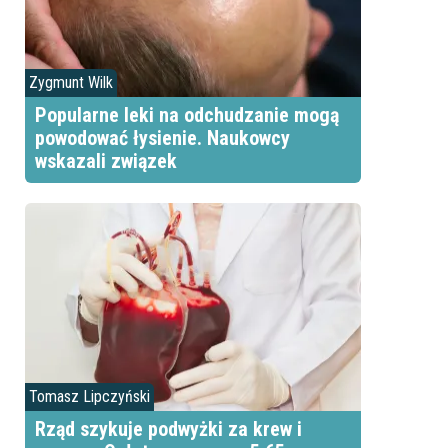
Zygmunt Wilk
Popularne leki na odchudzanie mogą
powodować łysienie. Naukowcy
wskazali związek
Tomasz Lipczyński
Rząd szykuje podwyżki za krew i