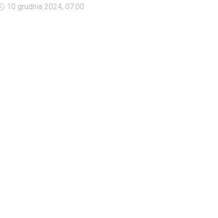
zakażeń, co daje wynik o wiele większy niż w latach
10 grudnia 2024, 07:00
poprzednich.&nbsp;