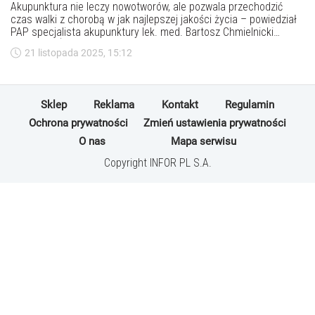
Akupunktura nie leczy nowotworów, ale pozwala przechodzić
czas walki z chorobą w jak najlepszej jakości życia – powiedział
PAP specjalista akupunktury lek. med. Bartosz Chmielnicki
podczas I Śląskiej Konferencji Onkologii Integracyjnej w
21 listopada 2025, 15:12
Katowicach.
Sklep
Reklama
Kontakt
Regulamin
Ochrona prywatności
Zmień ustawienia prywatności
O nas
Mapa serwisu
Copyright INFOR PL S.A.