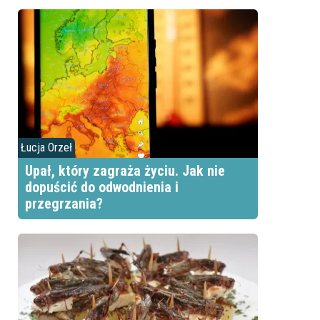
Łucja Orzeł
Upał, który zagraża życiu. Jak nie
dopuścić do odwodnienia i
przegrzania?