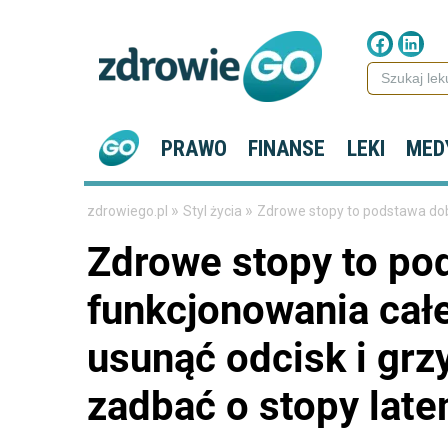
PRAWO
FINANSE
LEKI
MED
»
»
zdrowiego.pl
Styl życia
Zdrowe stopy to podstawa dob
Zdrowe stopy to po
funkcjonowania cał
usunąć odcisk i grz
zadbać o stopy lat