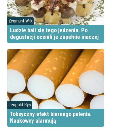
Zygmunt Wilk
Ludzie bali się tego jedzenia. Po
degustacji ocenili je zupełnie inaczej
Leopold Ryś
Toksyczny efekt biernego palenia.
Naukowcy alarmują