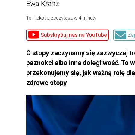
Ewa Kranz
Ten tekst przeczytasz w 4 minuty
Subskrybuj nas na YouTube
Za
O stopy zaczynamy się zazwyczaj tro
paznokci albo inna dolegliwość. To w
przekonujemy się, jak ważną rolę dl
zdrowe stopy.