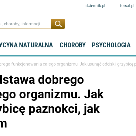
dziennik.pl
forsal.pl
YCYNA NATURALNA
CHOROBY
PSYCHOLOGIA
rego funkcjonowania całego organizmu. Jak usunąć odcisk i grzybicę p
dstawa dobrego
ego organizmu. Jak
ybicę paznokci, jak
em