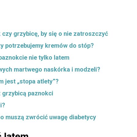
 czy grzybicę, by się o nie zatroszczyć
czy potrzebujemy kremów do stóp?
paznokcie nie tylko latem
twych martwego naskórka i modzeli?
m jest „stopa atlety”?
z grzybicą paznokci
i?
a co muszą zwrócić uwagę diabetycy
ć latem