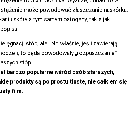
stężenie to 5% mocznika. Wyższe, ponad 10 %,
stężenie może powodować złuszczanie naskórka.
aniu skóry a tym samym patogeny, takie jak
 popisu.
elęgnacji stóp, ale…No właśnie, jeśli zawierają
 modzeli, to będą powodowały „rozpuszczanie”
naszych stóp.
dal bardzo popularne wśród osób starszych,
kie produkty są po prostu tłuste, nie całkiem się
sty film.