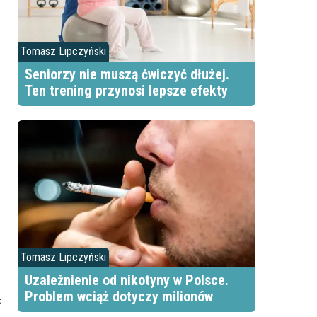
Tomasz Lipczyński
Seniorzy nie muszą ćwiczyć dłużej.
Ten trening przynosi lepsze efekty
Tomasz Lipczyński
Uzależnienie od nikotyny w Polsce.
Problem wciąż dotyczy milionów
ć