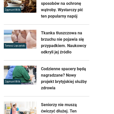
sposobów na ochronę
wątroby. Wystarczy pić
Zygmunt Wilk
ten popularny napój
Tkanka tłuszczowa na
brzuchu nie pojawia się
przypadkiem. Naukowcy
Tomasz Lipczyński
odkryli jej źródło
Codzienne spacery będą
nagradzane? Nowy
projekt brytyjskiej służby
Zygmunt Wilk
zdrowia
Seniorzy nie muszą
ćwiczyć dłużej. Ten