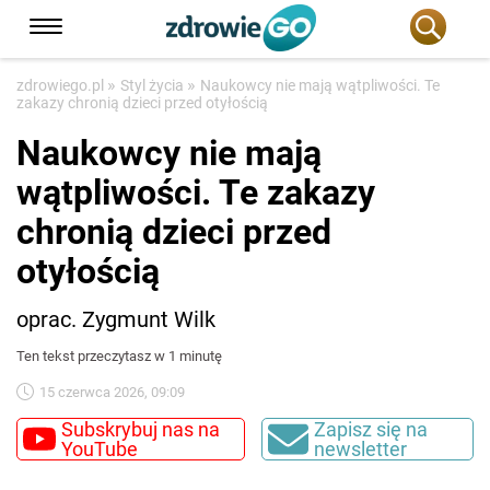
»
»
zdrowiego.pl
Styl życia
Naukowcy nie mają wątpliwości. Te
zakazy chronią dzieci przed otyłością
Naukowcy nie mają
wątpliwości. Te zakazy
chronią dzieci przed
otyłością
oprac. Zygmunt Wilk
Ten tekst przeczytasz w 1 minutę
15 czerwca 2026, 09:09
Subskrybuj nas na
Zapisz się na
YouTube
newsletter