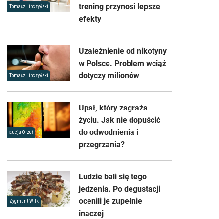
trening przynosi lepsze
Tomasz Lipczyński
efekty
Uzależnienie od nikotyny
w Polsce. Problem wciąż
dotyczy milionów
Tomasz Lipczyński
Upał, który zagraża
życiu. Jak nie dopuścić
do odwodnienia i
Łucja Orzeł
przegrzania?
Ludzie bali się tego
jedzenia. Po degustacji
ocenili je zupełnie
Zygmunt Wilk
inaczej