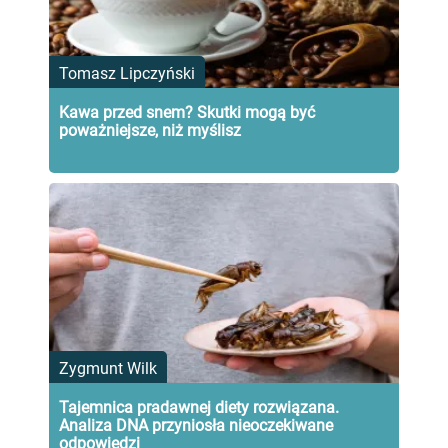
Tomasz Lipczyński
Kawa przed snem? Skutki mogą być
poważniejsze, niż myślisz
Zygmunt Wilk
Tajemnica pradawnej diety rozwiązana.
Analiza DNA przyniosła nieoczekiwane
odpowiedzi