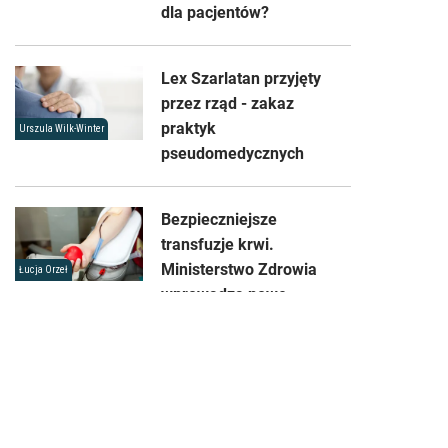
dla pacjentów?
Lex Szarlatan przyjęty
przez rząd - zakaz
praktyk
Urszula Wilk-Winter
pseudomedycznych
Bezpieczniejsze
transfuzje krwi.
Ministerstwo Zdrowia
Łucja Orzeł
wprowadza nowe
standardy
Sklep
Reklama
Kontakt
Regulamin
Ochrona prywatności
Zmień ustawienia prywatności