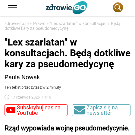
»
»
zdrowiego.pl
Prawo
"Lex szarlatan" w konsultacjach. Będą
dotkliwe kary za pseudomedycynę
"Lex szarlatan" w
konsultacjach. Będą dotkliwe
kary za pseudomedycynę
Paula Nowak
Ten tekst przeczytasz w 2 minuty
17 czerwca 2025, 14:16
Subskrybuj nas na
Zapisz się na
YouTube
newsletter
Rząd wypowiada wojnę pseudomedycynie.