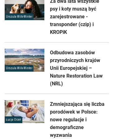
Za dwa lata wszystkie
psy i koty muszą być
zarejestrowane -
Urszula Wilk-Winter
transponder (czip) i
KROPiK
Odbudowa zasobów
przyrodniczych krajów
Unii Europejskiej –
Urszula Wilk-Winter
Nature Restoration Law
(NRL)
Zmniejszająca się liczba
porodówek w Polsce:
nowe regulacje i
Łucja Orzeł
demograficzne
wyzwania