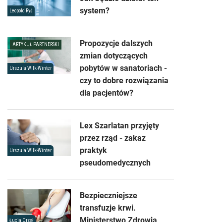
system?
Leopold Ryś
Propozycje dalszych
ARTYKUŁ PARTNERSKI
zmian dotyczących
pobytów w sanatoriach -
Urszula Wilk-Winter
czy to dobre rozwiązania
dla pacjentów?
Lex Szarlatan przyjęty
przez rząd - zakaz
praktyk
Urszula Wilk-Winter
pseudomedycznych
Bezpieczniejsze
transfuzje krwi.
Ministerstwo Zdrowia
Łucja Orzeł