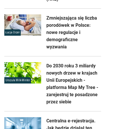
Zmniejszająca się liczba
porodówek w Polsce:
nowe regulacje i
Łucja Orzeł
demograficzne
wyzwania
Do 2030 roku 3 miliardy
nowych drzew w krajach
Unii Europejskich -
Urszula Wilk-Winter
platforma Map My Tree -
zarejestruj te posadzone
przez siebie
Centralna e-rejestracja.
Jak będzie działał ten