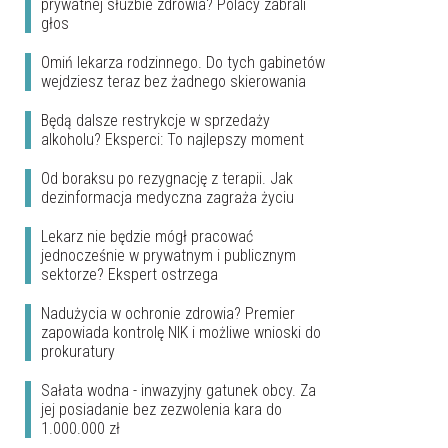
prywatnej służbie zdrowia? Polacy zabrali
głos
Omiń lekarza rodzinnego. Do tych gabinetów
wejdziesz teraz bez żadnego skierowania
Będą dalsze restrykcje w sprzedaży
alkoholu? Eksperci: To najlepszy moment
Od boraksu po rezygnację z terapii. Jak
dezinformacja medyczna zagraża życiu
Lekarz nie będzie mógł pracować
jednocześnie w prywatnym i publicznym
sektorze? Ekspert ostrzega
Nadużycia w ochronie zdrowia? Premier
zapowiada kontrolę NIK i możliwe wnioski do
prokuratury
Sałata wodna - inwazyjny gatunek obcy. Za
jej posiadanie bez zezwolenia kara do
1.000.000 zł