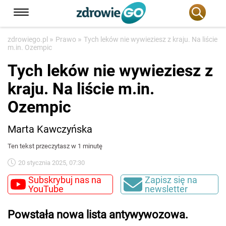
»
»
zdrowiego.pl
Prawo
Tych leków nie wywieziesz z kraju. Na liście
m.in. Ozempic
Tych leków nie wywieziesz z
kraju. Na liście m.in.
Ozempic
Marta Kawczyńska
Ten tekst przeczytasz w 1 minutę
20 stycznia 2025, 07:30
Subskrybuj nas na
Zapisz się na
YouTube
newsletter
Powstała nowa lista antywywozowa.