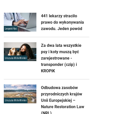
441 lekarzy straciło
prawo do wykonywania
zawodu. Jeden powód
Leopold Ryś
Za dwa lata wszystkie
psy i koty muszą być
zarejestrowane -
Urszula Wilk-Winter
transponder (czip) i
KROPiK
Odbudowa zasobów
przyrodniczych krajów
Unii Europejskiej –
Urszula Wilk-Winter
Nature Restoration Law
(NRL)