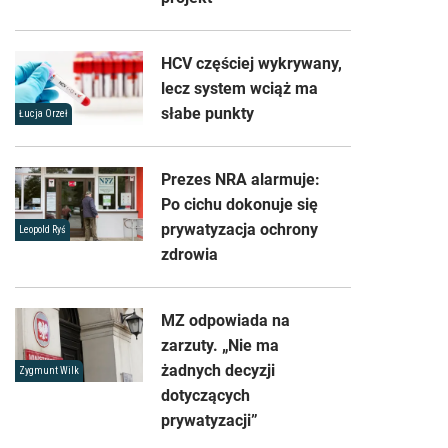
HCV częściej wykrywany,
lecz system wciąż ma
słabe punkty
Łucja Orzeł
Prezes NRA alarmuje:
Po cichu dokonuje się
prywatyzacja ochrony
Leopold Ryś
zdrowia
MZ odpowiada na
zarzuty. „Nie ma
żadnych decyzji
Zygmunt Wilk
dotyczących
prywatyzacji”