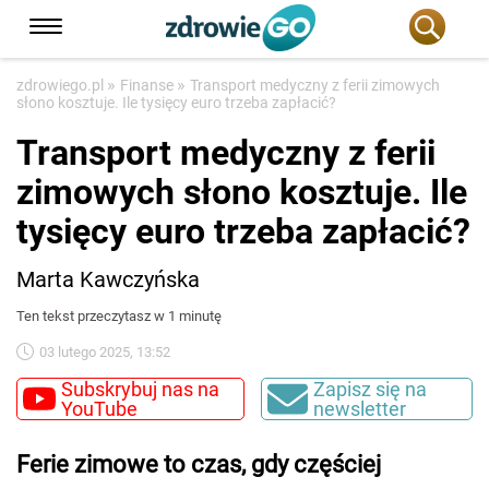
»
»
zdrowiego.pl
Finanse
Transport medyczny z ferii zimowych
słono kosztuje. Ile tysięcy euro trzeba zapłacić?
Transport medyczny z ferii
zimowych słono kosztuje. Ile
tysięcy euro trzeba zapłacić?
Marta Kawczyńska
Ten tekst przeczytasz w 1 minutę
03 lutego 2025, 13:52
Subskrybuj nas na
Zapisz się na
YouTube
newsletter
Ferie zimowe to czas, gdy częściej