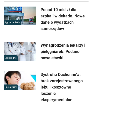
Ponad 10 mld zł dla
szpitali w dekadę. Nowe
dane o wydatkach
Zygmunt Wilk
samorządów
Wynagrodzenia lekarzy i
pielęgniarek. Podano
nowe stawki
Leopold Ryś
Dystrofia Duchenne’a:
brak zarejestrowanego
leku i kosztowne
Łucja Orzeł
leczenie
eksperymentalne