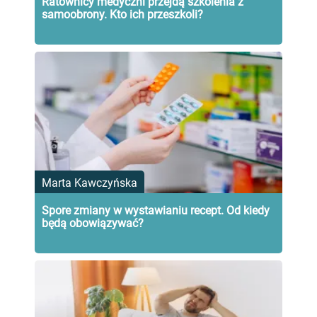
Ratownicy medyczni przejdą szkolenia z
samoobrony. Kto ich przeszkoli?
Marta Kawczyńska
Spore zmiany w wystawianiu recept. Od kiedy
będą obowiązywać?