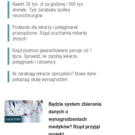
Nawet 26 tys. zł za godzinę i 300 tys.
dniówki. Tyle zarabiała spółka
neurochirurgów
Podwyżki dla lekarzy i pielęgniarek
przesądzone. Rząd uruchamia miliardy
złotych
Rząd podnosi gwarantowane pensje od 1
lipca. Sprawdź, ile zarobią lekarze,
pielęgniarki i ratownicy
Ile zarabiają lekarze specjaliści? Nowe dane
pokazują skalę wynagrodzeń
Będzie system zbierania
danych o
wynagrodzeniach
Łucja Orzeł
medyków? Rząd przyjął
projekt