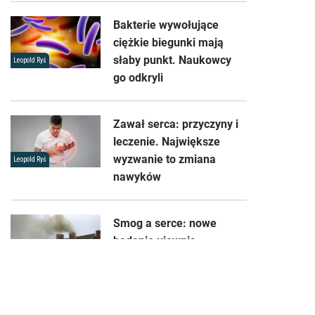
Bakterie wywołujące
ciężkie biegunki mają
słaby punkt. Naukowcy
Leopold Ryś
go odkryli
Zawał serca: przyczyny i
leczenie. Największe
wyzwanie to zmiana
Leopold Ryś
nawyków
Smog a serce: nowe
badanie ujawnia
niepokojący mechanizm
Zygmunt Wilk