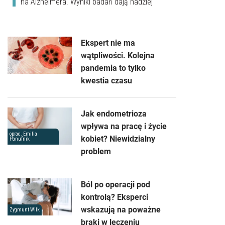
na Alzheimera. Wyniki badań dają nadziej
Ekspert nie ma
wątpliwości. Kolejna
pandemia to tylko
kwestia czasu
Jak endometrioza
wpływa na pracę i życie
oprac. Emilia
kobiet? Niewidzialny
Panufnik
problem
Ból po operacji pod
kontrolą? Eksperci
wskazują na poważne
Zygmunt Wilk
braki w leczeniu