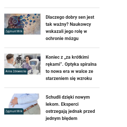
Dlaczego dobry sen jest
tak ważny? Naukowcy
wskazali jego rolę w
Zygmunt Wilk
ochronie mózgu
Koniec z „za krótkimi
rękami”. Optyka spiralna
to nowa era w walce ze
Anna Zdrowiecka
starzeniem się wzroku
Schudli dzięki nowym
lekom. Eksperci
ostrzegają jednak przed
Zygmunt Wilk
jednym błędem