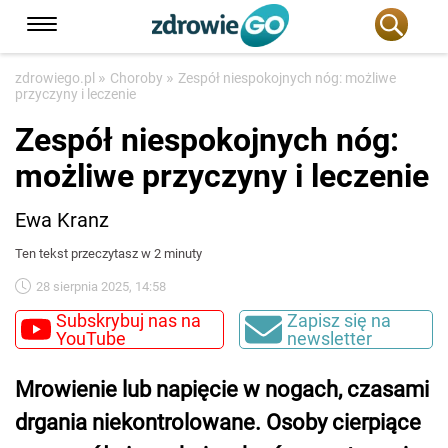
»
»
zdrowiego.pl
Choroby
Zespół niespokojnych nóg: możliwe
przyczyny i leczenie
Zespół niespokojnych nóg:
możliwe przyczyny i leczenie
Ewa Kranz
Ten tekst przeczytasz w 2 minuty
28 sierpnia 2025, 14:58
Subskrybuj nas na
Zapisz się na
YouTube
newsletter
Mrowienie lub napięcie w nogach, czasami
drgania niekontrolowane. Osoby cierpiące