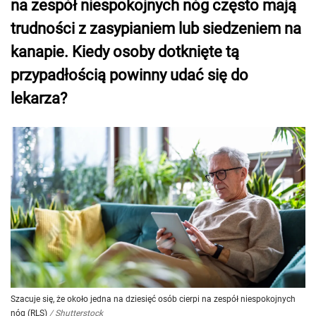
na zespół niespokojnych nóg często mają
trudności z zasypianiem lub siedzeniem na
kanapie. Kiedy osoby dotknięte tą
przypadłością powinny udać się do
lekarza?
Szacuje się, że około jedna na dziesięć osób cierpi na zespół niespokojnych
nóg (RLS)
/
Shutterstock