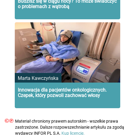
Budzisz się w ciągu nocy? To może świadczyć
o problemach z wątrobą
Marta Kawczyńska
Innowacja dla pacjentów onkologicznych.
Czepek, który pozwoli zachować włosy
©℗
Materiał chroniony prawem autorskim - wszelkie prawa
zastrzeżone. Dalsze rozpowszechnianie artykułu za zgodą
wydawcy INFOR PL S.A.
Kup licencję.