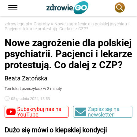
»
»
zdrowiego.pl
Choroby
Nowe zagrożenie dla polskiej psychiatrii.
Pacjenci i lekarze protestują. Co dalej z CZP?
Nowe zagrożenie dla polskiej
psychiatrii. Pacjenci i lekarze
protestują. Co dalej z CZP?
Beata Zatońska
Ten tekst przeczytasz w 2 minuty
05 grudnia 2024, 13:53
Subskrybuj nas na
Zapisz się na
YouTube
newsletter
Dużo się mówi o kiepskiej kondycji