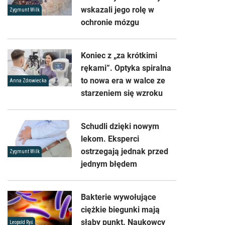
wskazali jego rolę w
Zygmunt Wilk
ochronie mózgu
Koniec z „za krótkimi
rękami”. Optyka spiralna
to nowa era w walce ze
Anna Zdrowiecka
starzeniem się wzroku
Schudli dzięki nowym
lekom. Eksperci
ostrzegają jednak przed
Zygmunt Wilk
jednym błędem
Bakterie wywołujące
ciężkie biegunki mają
słaby punkt. Naukowcy
Leopold Ryś