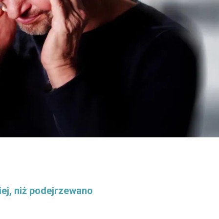
iej, niż podejrzewano