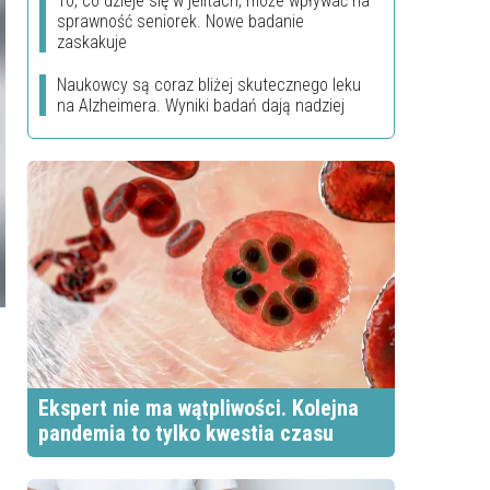
To, co dzieje się w jelitach, może wpływać na
sprawność seniorek. Nowe badanie
zaskakuje
Naukowcy są coraz bliżej skutecznego leku
na Alzheimera. Wyniki badań dają nadziej
Ekspert nie ma wątpliwości. Kolejna
pandemia to tylko kwestia czasu