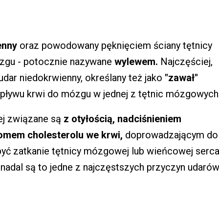
enny
oraz powodowany pęknięciem ściany tętnicy
zgu - potocznie nazywane
wylewem.
Najczęściej,
dar niedokrwienny, określany też jako
"zawał"
ływu krwi do mózgu w jednej z tętnic mózgowych
ej związane są
z otyłością, nadciśnieniem
omem cholesterolu we krwi,
doprowadzającym do
być zatkanie tętnicy mózgowej lub wieńcowej serca
 nadal są to jedne z najczęstszych przyczyn udarów