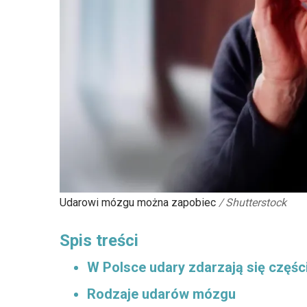
Udarowi mózgu można zapobiec
/
Shutterstock
Spis treści
W Polsce udary zdarzają się częśc
Rodzaje udarów mózgu