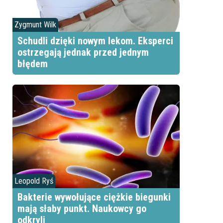
Zygmunt Wilk
Schudli dzięki nowym lekom. Eksperci
ostrzegają jednak przed jednym
błędem
Leopold Ryś
Bakterie wywołujące ciężkie biegunki
mają słaby punkt. Naukowcy go
odkryli