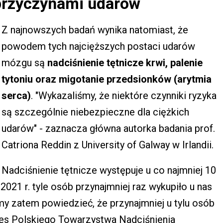
przyczynami udarów
Z najnowszych badań wynika natomiast, że
powodem tych najcięższych postaci udarów
mózgu są
nadciśnienie tętnicze krwi, palenie
tytoniu oraz migotanie przedsionków (arytmia
serca)
. "Wykazaliśmy, że niektóre czynniki ryzyka
są szczególnie niebezpieczne dla ciężkich
udarów" - zaznacza główna autorka badania prof.
Catriona Reddin z University of Galway w Irlandii.
Nadciśnienie tętnicze występuje u co najmniej 10
021 r. tyle osób przynajmniej raz wykupiło u nas
my zatem powiedzieć, że przynajmniej u tylu osób
ezes Polskiego Towarzystwa Nadciśnienia