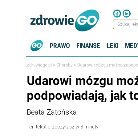
PRAWO
FINANSE
LEKI
MED
»
»
zdrowiego.pl
Choroby
Udarowi mózgu można zapobiec
Udarowi mózgu moż
podpowiadają, jak t
Beata Zatońska
Ten tekst przeczytasz w 3 minuty