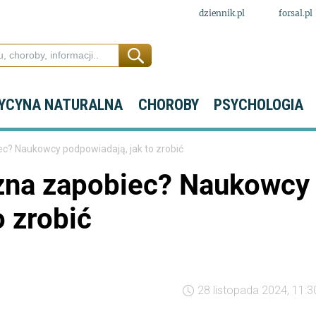
dziennik.pl
forsal.pl
YCYNA NATURALNA
CHOROBY
PSYCHOLOGIA
? Naukowcy podpowiadają, jak to zrobić
na zapobiec? Naukowcy
o zrobić
28 listopada 2024, 11:3