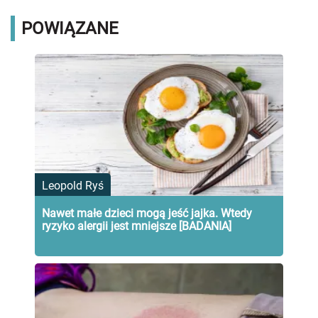
POWIĄZANE
Leopold Ryś
Nawet małe dzieci mogą jeść jajka. Wtedy
ryzyko alergii jest mniejsze [BADANIA]