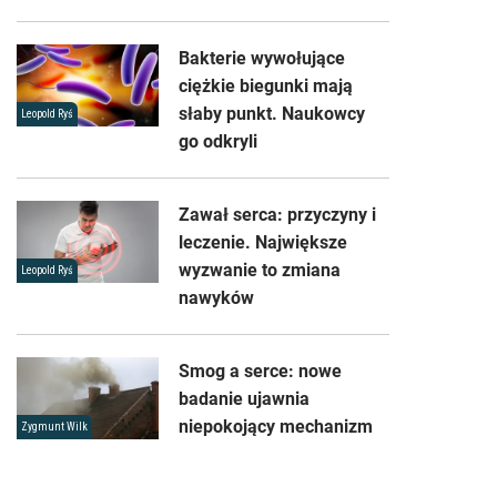
Bakterie wywołujące
ciężkie biegunki mają
słaby punkt. Naukowcy
Leopold Ryś
go odkryli
Zawał serca: przyczyny i
leczenie. Największe
wyzwanie to zmiana
Leopold Ryś
nawyków
Smog a serce: nowe
badanie ujawnia
niepokojący mechanizm
Zygmunt Wilk