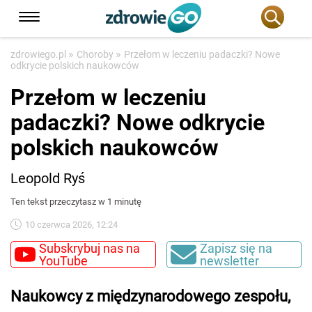
»
»
zdrowiego.pl
Choroby
Przełom w leczeniu padaczki? Nowe
odkrycie polskich naukowców
Przełom w leczeniu
padaczki? Nowe odkrycie
polskich naukowców
Leopold Ryś
Ten tekst przeczytasz w 1 minutę
10 czerwca 2026, 12:24
Subskrybuj nas na
Zapisz się na
YouTube
newsletter
Naukowcy z międzynarodowego zespołu,