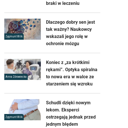
braki w leczeniu
Dlaczego dobry sen jest
tak ważny? Naukowcy
wskazali jego rolę w
Zygmunt Wilk
ochronie mózgu
Koniec z „za krótkimi
rękami”. Optyka spiralna
to nowa era w walce ze
Anna Zdrowiecka
starzeniem się wzroku
Schudli dzięki nowym
lekom. Eksperci
ostrzegają jednak przed
Zygmunt Wilk
jednym błędem