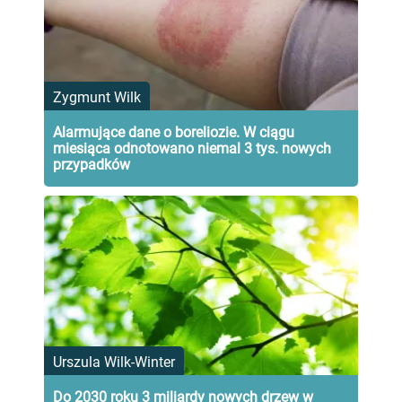
Zygmunt Wilk
Alarmujące dane o boreliozie. W ciągu
miesiąca odnotowano niemal 3 tys. nowych
przypadków
Urszula Wilk-Winter
Do 2030 roku 3 miliardy nowych drzew w