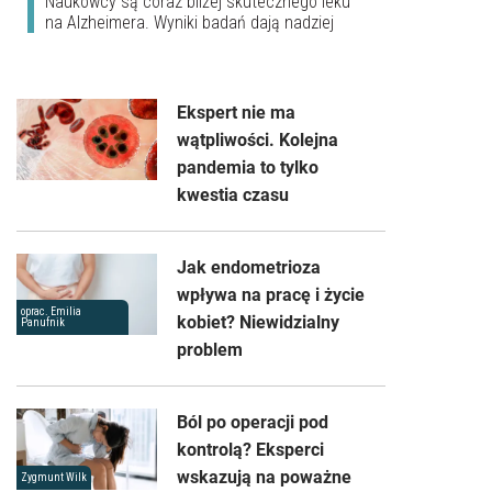
Naukowcy są coraz bliżej skutecznego leku
na Alzheimera. Wyniki badań dają nadziej
Ekspert nie ma
wątpliwości. Kolejna
pandemia to tylko
kwestia czasu
Jak endometrioza
wpływa na pracę i życie
oprac. Emilia
kobiet? Niewidzialny
Panufnik
problem
Ból po operacji pod
kontrolą? Eksperci
wskazują na poważne
Zygmunt Wilk