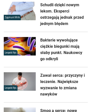
Schudli dzięki nowym
lekom. Eksperci
ostrzegają jednak przed
Zygmunt Wilk
jednym błędem
Bakterie wywołujące
ciężkie biegunki mają
słaby punkt. Naukowcy
Leopold Ryś
go odkryli
Zawał serca: przyczyny i
leczenie. Największe
wyzwanie to zmiana
Leopold Ryś
nawyków
Smog a serce: nowe