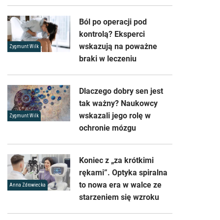
Ból po operacji pod
kontrolą? Eksperci
wskazują na poważne
Zygmunt Wilk
braki w leczeniu
Dlaczego dobry sen jest
tak ważny? Naukowcy
wskazali jego rolę w
Zygmunt Wilk
ochronie mózgu
Koniec z „za krótkimi
rękami”. Optyka spiralna
to nowa era w walce ze
Anna Zdrowiecka
starzeniem się wzroku