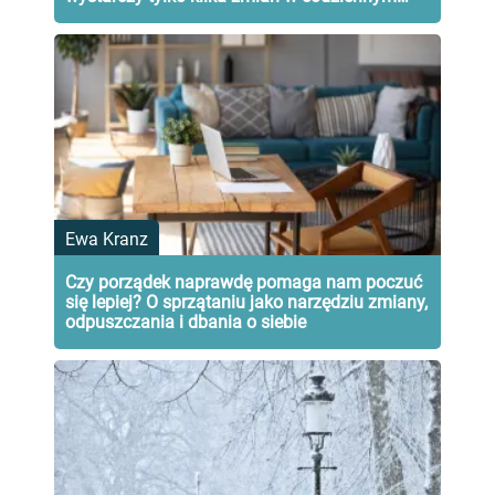
menu
Ewa Kranz
Czy porządek naprawdę pomaga nam poczuć
się lepiej? O sprzątaniu jako narzędziu zmiany,
odpuszczania i dbania o siebie