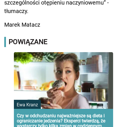
szczególności otępieniu naczyniowemu” -
tłumaczy.
Marek Matacz
POWIĄZANE
Ewa Kranz
Czy w odchudzaniu najważniejsze są dieta i
ograniczanie jedzenia? Eksperci twierdzą, że
wystarczy tylko kilka zmian w codziennym