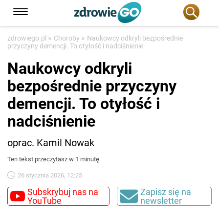
»
»
zdrowiego.pl
Choroby
Naukowcy odkryli bezpośrednie
przyczyny demencji. To otyłość i nadciśnienie
Naukowcy odkryli
bezpośrednie przyczyny
demencji. To otyłość i
nadciśnienie
oprac. Kamil Nowak
Ten tekst przeczytasz w 1 minutę
26 stycznia 2026, 12:25
Subskrybuj nas na
Zapisz się na
YouTube
newsletter