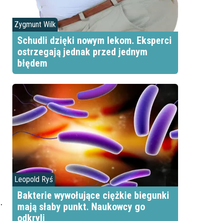
Zygmunt Wilk
Schudli dzięki nowym lekom. Eksperci
ostrzegają jednak przed jednym
błędem
Leopold Ryś
Bakterie wywołujące ciężkie biegunki
.
mają słaby punkt. Naukowcy go
odkryli