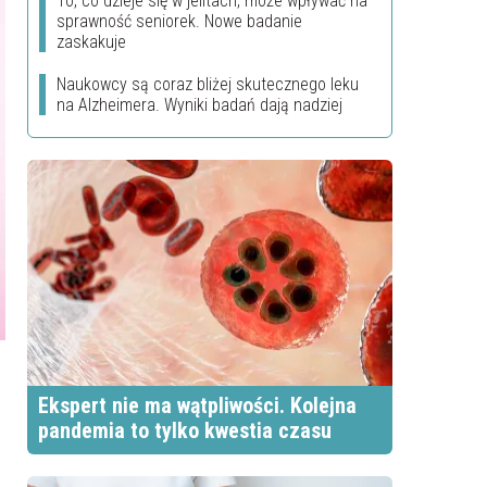
To, co dzieje się w jelitach, może wpływać na
sprawność seniorek. Nowe badanie
zaskakuje
Naukowcy są coraz bliżej skutecznego leku
na Alzheimera. Wyniki badań dają nadziej
Ekspert nie ma wątpliwości. Kolejna
pandemia to tylko kwestia czasu