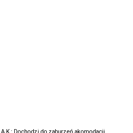
A.K.: Dochodzi do zaburzeń akomodacji,