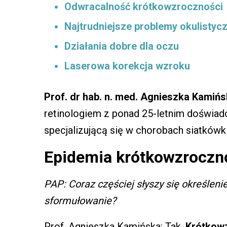
Odwracalność krótkowzroczności
Najtrudniejsze problemy okulistyc
Działania dobre dla oczu
Laserowa korekcja wzroku
Prof. dr hab. n. med. Agnieszka Kamiń
retinologiem z ponad 25-letnim doświad
specjalizującą się w chorobach siatkówki,
Epidemia krótkowzroczn
PAP: Coraz częściej słyszy się określeni
sformułowanie?
Prof. Agnieszka Kamińska: Tak.
Krótkowz