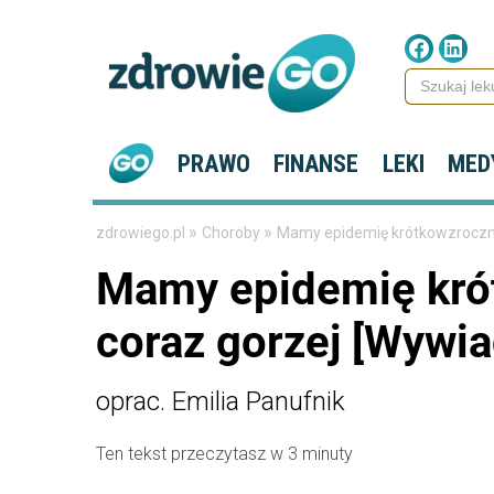
PRAWO
FINANSE
LEKI
MED
»
»
zdrowiego.pl
Choroby
Mamy epidemię krótkowzrocznoś
Mamy epidemię krót
coraz gorzej [Wywia
oprac. Emilia Panufnik
Ten tekst przeczytasz w 3 minuty