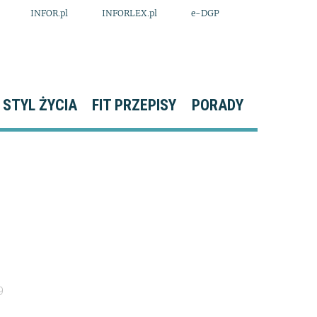
INFOR.pl
INFORLEX.pl
e-DGP
STYL ŻYCIA
FIT PRZEPISY
PORADY
9