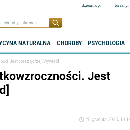
dziennik.pl
forsal.pl
YCYNA NATURALNA
CHOROBY
PSYCHOLOGIA
ci. Jest coraz gorzej [Wywiad]
kowzroczności. Jest
d]
28 grudnia 2025, 14:1