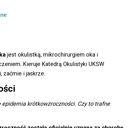
zne
ska
jest okulistką, mikrochirurgiem oka i
czeniem. Kieruje Katedrą Okulistyki UKSW
 zaćmie i jaskrze.
ości
e epidemia krótkowzroczności. Czy to trafne
roczność została oficjalnie uznana za chorobę