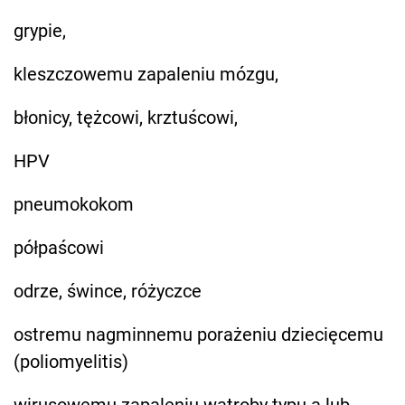
grypie,
kleszczowemu zapaleniu mózgu,
błonicy, tężcowi, krztuścowi,
HPV
pneumokokom
półpaścowi
odrze, śwince, różyczce
ostremu nagminnemu porażeniu dziecięcemu
(poliomyelitis)
wirusowemu zapaleniu wątroby typu a lub