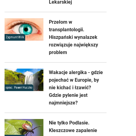
Lekarskiej
Przełom w
transplantologii.
Hiszpański wynalazek
Zygmunt Wilk
rozwiązuje największy
problem
Wakacje alergika - gdzie
pojechać w Europie, by
nie kichać i łzawić?
oprac. Paweł Huczko
Gdzie pylenie jest
najmniejsze?
Nie tylko Podlasie.
Kleszczowe zapalenie