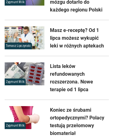
mózgu dotarło do
Zygmunt Wilk
każdego regionu Polski
Masz e-receptę? Od 1
lipca możesz wykupić
leki w różnych aptekach
Tomasz Lipczyński
Lista leków
refundowanych
rozszerzona. Nowe
Zygmunt Wilk
terapie od 1 lipca
Koniec ze śrubami
ortopedycznymi? Polacy
testują przełomowy
Zygmunt Wilk
biomateriał