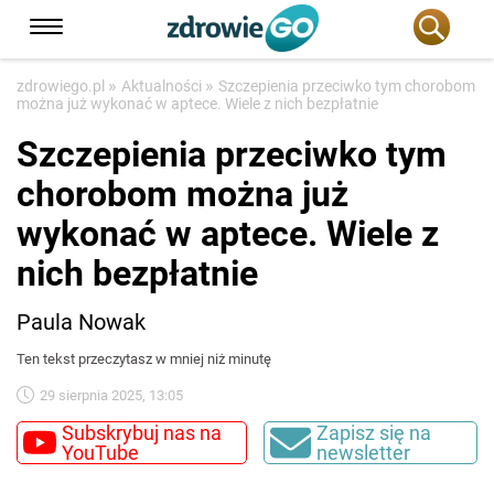
»
»
zdrowiego.pl
Aktualności
Szczepienia przeciwko tym chorobom
można już wykonać w aptece. Wiele z nich bezpłatnie
Szczepienia przeciwko tym
chorobom można już
wykonać w aptece. Wiele z
nich bezpłatnie
Paula Nowak
Ten tekst przeczytasz w mniej niż minutę
29 sierpnia 2025, 13:05
Subskrybuj nas na
Zapisz się na
YouTube
newsletter