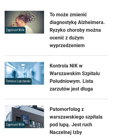
To może zmienić
diagnostykę Alzheimera.
Ryzyko choroby można
Zygmunt Wilk
ocenić z dużym
wyprzedzeniem
Kontrola NIK w
Warszawskim Szpitalu
Południowym. Lista
Tomasz Lipczyński
zarzutów jest długa
Patomorfolog z
warszawskiego szpitala
pod lupą. Jest ruch
Zygmunt Wilk
Naczelnej Izby