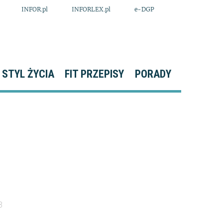
INFOR.pl
INFORLEX.pl
e-DGP
STYL ŻYCIA
FIT PRZEPISY
PORADY
.
3