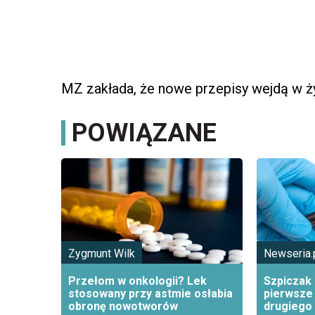
MZ zakłada, że nowe przepisy wejdą w ży
POWIĄZANE
Zygmunt Wilk
Newseria.
Przełom w onkologii? Lek
Szpiczak
stosowany przy astmie osłabia
pierwsze 
obronę nowotworów
drugiego