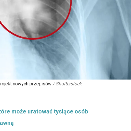
 projekt nowych przepisów
/
Shutterstock
tóre może uratować tysiące osób
rawną