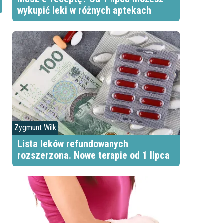
wykupić leki w różnych aptekach
Zygmunt Wilk
Lista leków refundowanych
rozszerzona. Nowe terapie od 1 lipca