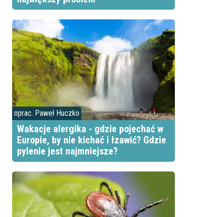
oprac. Paweł Huczko
Wakacje alergika - gdzie pojechać w
Europie, by nie kichać i łzawić? Gdzie
pylenie jest najmniejsze?