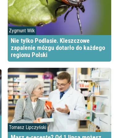
Zygmunt Wilk
Nie tylko Podlasie. Kleszczowe
zapalenie mózgu dotarło do każdego
regionu Polski
Tomasz Lipczyński
Masz e-receptę? Od 1 lipca możesz