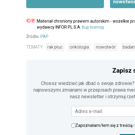
nowotwor
©℗
Materiał chroniony prawem autorskim - wszelkie p
wydawcy INFOR PL S.A.
Kup licencję.
Źródło:
PAP
TEMATY:
rak płuc
onkologia
nowotwór
badan
Zapisz 
Chcesz wiedzieć jak dbać o swoje zdrowie?
najnowszymi zmianami w przepisach prawa medy
nasz newsletter i otrzymuj rze
Zapoznałam/łem się z treścią