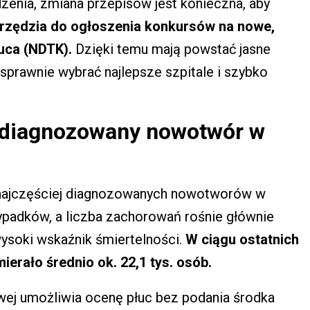
enia, zmiana przepisów jest konieczna, aby
arzędzia do ogłoszenia konkursów na nowe,
uca (NDTK).
Dzięki temu mają powstać jasne
 sprawnie wybrać najlepsze szpitale i szybko
j diagnozowany nowotwór w
z najczęściej diagnozowanych nowotworów w
zypadków, a liczba zachorowań rośnie głównie
wysoki wskaźnik śmiertelności.
W ciągu ostatnich
erało średnio ok. 22,1 tys. osób.
wej umożliwia ocenę płuc bez podania środka