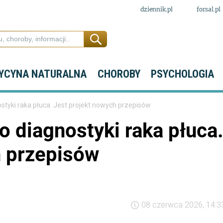
dziennik.pl
forsal.pl
YCYNA NATURALNA
CHOROBY
PSYCHOLOGIA
styki raka płuca. Jest projekt nowych przepisów
o diagnostyki raka płuca
h przepisów
08 czerwca 2026, 14:3