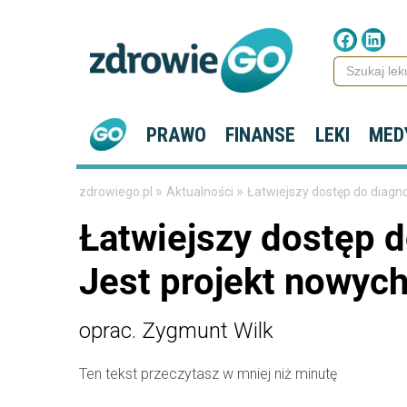
PRAWO
FINANSE
LEKI
MED
»
»
zdrowiego.pl
Aktualności
Łatwiejszy dostęp do diagno
Łatwiejszy dostęp d
Jest projekt nowyc
oprac. Zygmunt Wilk
Ten tekst przeczytasz w mniej niż minutę