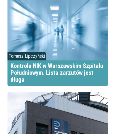
Tomasz Lipczyński
Kontrola NIK w Warszawskim Szpitalu
Południowym. Lista zarzutów jest
długa